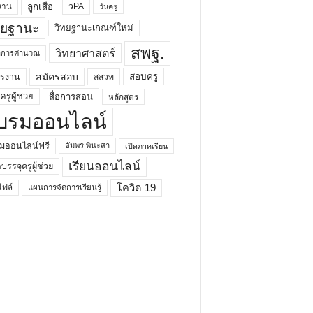
ลูกเสือ
วPA
งาน
วันครู
ทยฐานะ
วิทยฐานะเกณฑ์ใหม่
สพฐ.
วิทยาศาสตร์
ยาการคำนวณ
สมัครสอบ
สอบครู
ครงาน
สสวท
รูผู้ช่วย
สื่อการสอน
หลักสูตร
บรมออนไลน์
มออนไลน์ฟรี
อัมพร พินะสา
เปิดภาคเรียน
เรียนออนไลน์
กบรรจุครูผู้ช่วย
โควิด 19
ฟล์
แผนการจัดการเรียนรู้