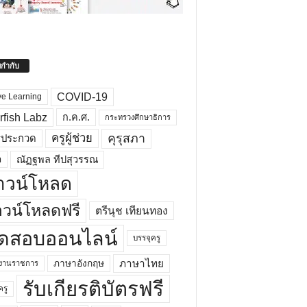
ยกำกับ
COVID-19
ve Learning
rfish Labz
ก.ค.ศ.
กระทรวงศึกษาธิการ
คุรุสภา
ครูผู้ช่วย
รประกวด
อ
ณัฏฐพล ทีปสุวรรณ
าวน์โหลด
วน์โหลดฟรี
ตรีนุช เทียนทอง
ดสอบออนไลน์
บรรจุครู
ภาษาไทย
ภาษาอังกฤษ
กงานราชการ
รับเกียรติบัตรฟรี
ครู