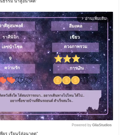
่คุณธรรม นำสู่อนาคต”
อ่านเพิ่มเติม
arrow_forward_ios
Powered by 
GliaStudios
พียร เรียนรู้สู่อนาคต”