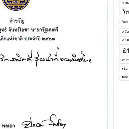
ราย
วิ
วิท
สมั
สอบค
อ
อบร
เรีย
แจกไ