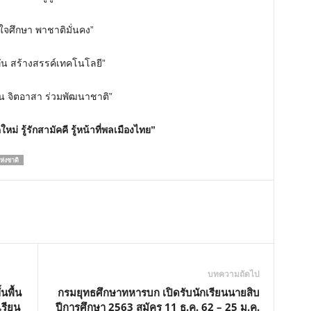
M
่ใจศึกษา พาชาติมั่นคง”
u
t
่าทัน สร้างสรรค์เทคโนโลยี”
e
ชน จิตอาสา ร่วมพัฒนาชาติ”
หม่ รู้รักสามัคคี รู้หน้าที่พลเมืองไทย”
ห่งชาติ
บทความถัดไป
นพื้น
กรมยุทธศึกษาทหารบก เปิดรับนักเรียนนายสิบ
รียน
ปีการศึกษา 2563 สมัคร 11 ธ.ค. 62 – 25 ม.ค.