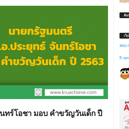
ค้น
เว็
สอบ 
E-sp
ันทร์โอชา มอบ คำขวัญวันเด็ก ปี