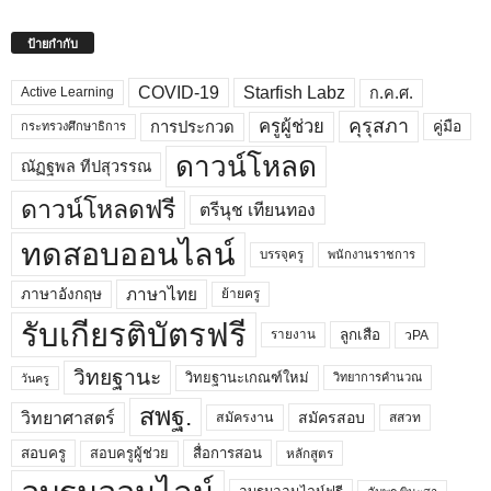
ป้ายกำกับ
COVID-19
Starfish Labz
ก.ค.ศ.
Active Learning
คุรุสภา
ครูผู้ช่วย
คู่มือ
การประกวด
กระทรวงศึกษาธิการ
ดาวน์โหลด
ณัฏฐพล ทีปสุวรรณ
ดาวน์โหลดฟรี
ตรีนุช เทียนทอง
ทดสอบออนไลน์
บรรจุครู
พนักงานราชการ
ภาษาไทย
ภาษาอังกฤษ
ย้ายครู
รับเกียรติบัตรฟรี
ลูกเสือ
วPA
รายงาน
วิทยฐานะ
วิทยฐานะเกณฑ์ใหม่
วิทยาการคำนวณ
วันครู
สพฐ.
วิทยาศาสตร์
สมัครสอบ
สมัครงาน
สสวท
สอบครูผู้ช่วย
สอบครู
สื่อการสอน
หลักสูตร