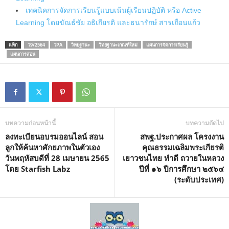
เทคนิคการจัดการเรียนรู้แบบเน้นผู้เรียนปฏิบัติ หรือ Active
Learning โดยขัณธ์ชัย อธิเกียรติ และธนารักษ์ สารเถื่อนแก้ว
แท็ก
ว9/2564
วPA
วิทยฐานะ
วิทยฐานะเกณฑ์ใหม่
แผนการจัดการเรียนรู้
แผนการสอน
บทความก่อนหน้านี้
บทความถัดไป
ลงทะเบียนอบรมออนไลน์ สอน
สพฐ.ประกาศผล โครงงาน
ลูกให้ค้นหาศักยภาพในตัวเอง
คุณธรรมเฉลิมพระเกียรติ
วันพฤหัสบดีที่ 28 เมษายน 2565
เยาวชนไทย ทำดี ถวายในหลวง
โดย Starfish Labz
ปีที่ ๑๖ ปีการศึกษา ๒๕๖๔
(ระดับประเทศ)