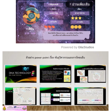
อ่านเพิ่มเติม
arrow_forward_ios
Powered by 
GliaStudios
M
u
t
e