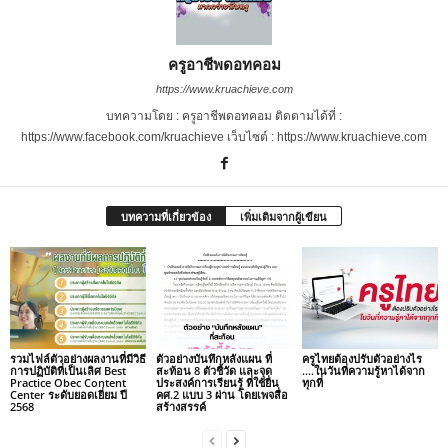
ครูอาชีพดอทคอม
https://www.kruachieve.com
บทความโดย : ครูอาชีพดอทคอม ติดตามได้ที่ :
https://www.facebook.com/kruachieve เว็บไซต์ : https://www.kruachieve.com
บทความที่เกี่ยวข้อง
เพิ่มเติมจากผู้เขียน
รวมไฟล์ตัวอย่างผลงานที่มีวิธี
ตัวอย่างบันทึกหลังแผน ที่
ครูไทยต้องปรับตัวอย่างไร
การปฏิบัติที่เป็นเลิศ Best
สะท้อน 8 ตัวชี้วัด และจุด
….ในวันที่ความรู้หาได้จาก
Practice Obec Content
ประสงค์การเรียนรู้ ที่ใช้ยื่น
ทุกที่
Center ระดับยอดเยี่ยม ปี
คศ.2 แบบ 3 ผ่าน โดยเพจสื่อ
2568
สร้างสรรค์