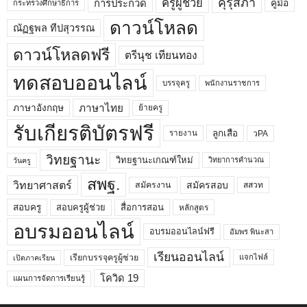
คุรุสภา
ครูผู้ช่วย
คู่มือ
การประกวด
กระทรวงศึกษาธิการ
ดาวน์โหลด
ณัฏฐพล ทีปสุวรรณ
ดาวน์โหลดฟรี
ตรีนุช เทียนทอง
ทดสอบออนไลน์
บรรจุครู
พนักงานราชการ
ภาษาไทย
ภาษาอังกฤษ
ย้ายครู
รับเกียรติบัตรฟรี
ลูกเสือ
วPA
รายงาน
วิทยฐานะ
วิทยฐานะเกณฑ์ใหม่
วิทยาการคำนวณ
วันครู
สพฐ.
วิทยาศาสตร์
สมัครสอบ
สมัครงาน
สสวท
สอบครูผู้ช่วย
สอบครู
สื่อการสอน
หลักสูตร
อบรมออนไลน์
อบรมออนไลน์ฟรี
อัมพร พินะสา
เรียนออนไลน์
เรียกบรรจุครูผู้ช่วย
แจกไฟล์
เปิดภาคเรียน
โควิด 19
แผนการจัดการเรียนรู้