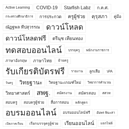
COVID-19
Starfish Labz
ก.ค.ศ.
Active Learning
คุรุสภา
ครูผู้ช่วย
คู่มือ
การประกวด
กระทรวงศึกษาธิการ
ดาวน์โหลด
ณัฏฐพล ทีปสุวรรณ
ดาวน์โหลดฟรี
ตรีนุช เทียนทอง
ทดสอบออนไลน์
บรรจุครู
พนักงานราชการ
ภาษาไทย
ภาษาอังกฤษ
ย้ายครู
รับเกียรติบัตรฟรี
ลูกเสือ
วPA
รายงาน
วิทยฐานะ
วิทยฐานะเกณฑ์ใหม่
วิทยาการคำนวณ
วันครู
สพฐ.
วิทยาศาสตร์
สมัครสอบ
สมัครงาน
สสวท
สอบครูผู้ช่วย
สอบครู
สื่อการสอน
หลักสูตร
อบรมออนไลน์
อบรมออนไลน์ฟรี
อัมพร พินะสา
เรียนออนไลน์
เรียกบรรจุครูผู้ช่วย
แจกไฟล์
เปิดภาคเรียน