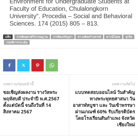
Environment for Undergraduate Students at
Faculty of Education, Chulalongkorn
University”. Procedia – Social and Behavioral
Sciences. 174 (2015) 805 – 813.
แท็ก
การคิดอย่างมีวิจารณญาณ
การคิดแก้ปัญหา
ความคิดสร้างสรรค์
ดาวน์โหลด
รูบริค
เกณฑ์การประเมิน
บทความก่อนหน้านี้
บทความถัดไป
ขอเชิญส่งผลงาน รางวัลพระ
แบบทดสอบออนไลน์ วันสำคัญ
พฤหัสบดี ประจำปี พ.ศ.2567
ทางพระพุทธศาสนา วัน
ตั้งแต่บัดนี้ จนถึงวันที่ 14
อาสาฬหบูชา และ วันเข้าพรรษา
สิงหาคม 2567
ผ่านเกณฑ์ 60% รับเกียรติบัตร
โดยโรงเรียนสันกำแพง จังหวัด
เชียงใหม่