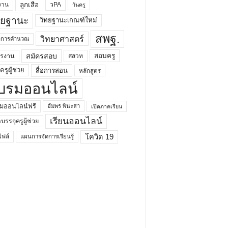
ลูกเสือ
วPA
งาน
วันครู
ทยฐานะ
วิทยฐานะเกณฑ์ใหม่
สพฐ.
วิทยาศาสตร์
ยาการคำนวณ
สมัครสอบ
สอบครู
ครงาน
สสวท
รูผู้ช่วย
สื่อการสอน
หลักสูตร
บรมออนไลน์
มออนไลน์ฟรี
อัมพร พินะสา
เปิดภาคเรียน
เรียนออนไลน์
กบรรจุครูผู้ช่วย
โควิด 19
ฟล์
แผนการจัดการเรียนรู้