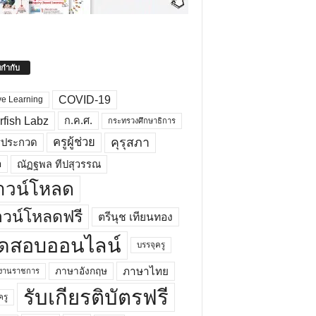
ยกำกับ
COVID-19
ve Learning
rfish Labz
ก.ค.ศ.
กระทรวงศึกษาธิการ
คุรุสภา
ครูผู้ช่วย
รประกวด
อ
ณัฏฐพล ทีปสุวรรณ
าวน์โหลด
วน์โหลดฟรี
ตรีนุช เทียนทอง
ดสอบออนไลน์
บรรจุครู
ภาษาไทย
ภาษาอังกฤษ
กงานราชการ
รับเกียรติบัตรฟรี
ครู