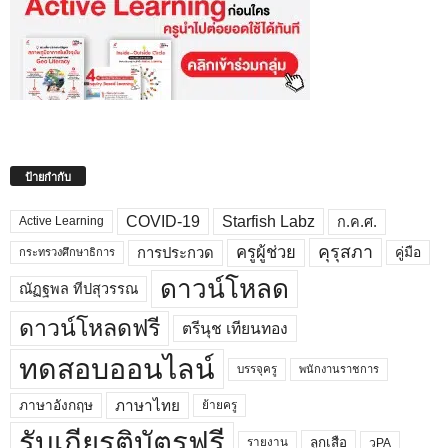
ป้ายกำกับ
COVID-19
Starfish Labz
ก.ค.ศ.
Active Learning
คุรุสภา
ครูผู้ช่วย
คู่มือ
การประกวด
กระทรวงศึกษาธิการ
ดาวน์โหลด
ณัฏฐพล ทีปสุวรรณ
ดาวน์โหลดฟรี
ตรีนุช เทียนทอง
ทดสอบออนไลน์
บรรจุครู
พนักงานราชการ
ภาษาไทย
ภาษาอังกฤษ
ย้ายครู
รับเกียรติบัตรฟรี
ลูกเสือ
วPA
รายงาน