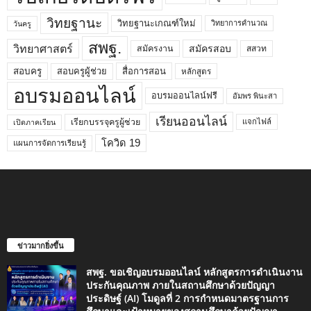
วิทยฐานะ
วิทยฐานะเกณฑ์ใหม่
วิทยาการคำนวณ
วันครู
สพฐ.
วิทยาศาสตร์
สมัครสอบ
สมัครงาน
สสวท
สอบครูผู้ช่วย
สอบครู
สื่อการสอน
หลักสูตร
อบรมออนไลน์
อบรมออนไลน์ฟรี
อัมพร พินะสา
เรียนออนไลน์
เรียกบรรจุครูผู้ช่วย
แจกไฟล์
เปิดภาคเรียน
โควิด 19
แผนการจัดการเรียนรู้
ข่าวมากยิ่งขึ้น
สพฐ. ขอเชิญอบรมออนไลน์ หลักสูตรการดำเนินงาน
ประกันคุณภาพ ภายในสถานศึกษาด้วยปัญญา
ประดิษฐ์ (AI) โมดูลที่ 2 การกำหนดมาตรฐานการ