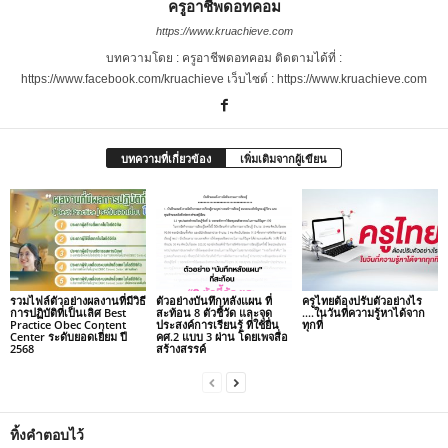
ครูอาชีพดอทคอม
https://www.kruachieve.com
บทความโดย : ครูอาชีพดอทคอม ติดตามได้ที่ :
https://www.facebook.com/kruachieve เว็บไซต์ : https://www.kruachieve.com
บทความที่เกี่ยวข้อง
เพิ่มเติมจากผู้เขียน
รวมไฟล์ตัวอย่างผลงานที่มีวิธี
ตัวอย่างบันทึกหลังแผน ที่
ครูไทยต้องปรับตัวอย่างไร
การปฏิบัติที่เป็นเลิศ Best
สะท้อน 8 ตัวชี้วัด และจุด
….ในวันที่ความรู้หาได้จาก
Practice Obec Content
ประสงค์การเรียนรู้ ที่ใช้ยื่น
ทุกที่
Center ระดับยอดเยี่ยม ปี
คศ.2 แบบ 3 ผ่าน โดยเพจสื่อ
2568
สร้างสรรค์
ทิ้งคำตอบไว้