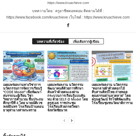
https://www.kruachieve.com
บทความโดย : ครูอาชีพดอทคอม ติดตามได้ที่ :
https://www.facebook.com/kruachieve เว็บไซต์ : https://www.kruachieve.com
บทความที่เกี่ยวข้อง
เพิ่มเติมจากผู้เขียน
เผยแพร่ผลงานทางวิชาการ
เผยแพร่ผลงาน นวัตกรรม
เผยแพร่ผลงาน นวัตกรรม
นวัตกรรมการจัดการเรียนรู้
พัฒนาคนดีด้วยการศึกษา
“ตอกลายผ้าด้วยดอกไม้
“CODE Model” เพื่อพัฒนา
ค้นคว้าด้วยตนเองผ่าน
สืบสานศิลป์ไทย ถ่ายทอด
สมรรถนะผู้เรียน วิชา
กระบวนการเรียนรู้แบบค้น
คุณธรรมผ่านลวดลาย” โดย
วิทยาการคำนวณ ชั้นประถม
พบ ด้วย SELF-D Model โดย
ครูณฐวัฒน์ จิรโชติพัฒนสิน
ศึกษาปีที่ 4 โดย นายณัติเวช
ครูสุเมธ ราชประชุม
โรงเรียนชุมชนวัดมาติการาม
หงษ์อินทร โรงเรียนบ้านดอน
โรงเรียนห้วยกรดวิทยา
ธาตุท่าฉางท่าพระทราย
จังหวัดชัยนาท