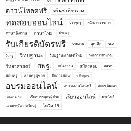
ดาวน์โหลดฟรี
ตรีนุช เทียนทอง
ทดสอบออนไลน์
บรรจุครู
พนักงานราชการ
ภาษาไทย
ภาษาอังกฤษ
ย้ายครู
รับเกียรติบัตรฟรี
ลูกเสือ
วPA
รายงาน
วิทยฐานะ
วิทยฐานะเกณฑ์ใหม่
วิทยาการคำนวณ
วันครู
สพฐ.
วิทยาศาสตร์
สมัครสอบ
สมัครงาน
สสวท
สอบครูผู้ช่วย
สอบครู
สื่อการสอน
หลักสูตร
อบรมออนไลน์
อบรมออนไลน์ฟรี
อัมพร พินะสา
เรียนออนไลน์
เรียกบรรจุครูผู้ช่วย
แจกไฟล์
เปิดภาคเรียน
โควิด 19
แผนการจัดการเรียนรู้