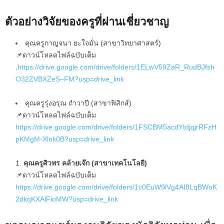
ตัวอย่างวิจัยของครูที่ผ่านเชี่ยวชาญ
คุณครูกาญจนา ยะใจมั่น (สาขาวิทยาศาสตร์)
📌ดาวน์โหลดไฟล์ฉบับเต็ม
.
https://drive.google.com/drive/folders/1ELwV59ZaR_RudBJfsh
O32ZVBXZeS–FM?usp=drive_link
คุณครูรุ่งอรุณ ถำวาปี (สาขาฟิสิกส์)
📌ดาวน์โหลดไฟล์ฉบับเต็ม
https://drive.google.com/drive/folders/1FSCBM5acdYtdjqjrRFzH
pKMgM-Xlnk0B?usp=drive_link
คุณครูศิวพร คล้ายเจ๊ก (สาขาเทคโนโลยี)
📌ดาวน์โหลดไฟล์ฉบับเต็ม
https://drive.google.com/drive/folders/1c0EuW9lVg4AI8LqBWoK
2dkqKXAlFioMW?usp=drive_link