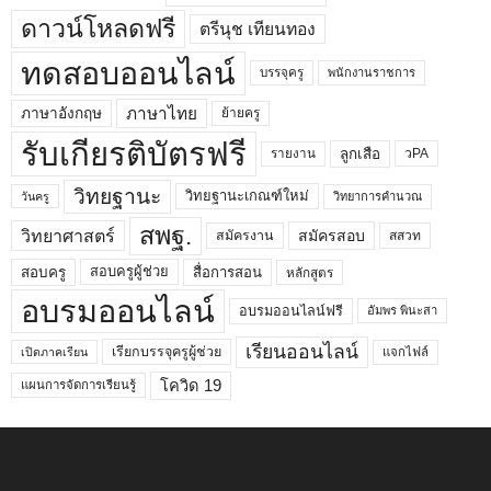
ดาวน์โหลดฟรี
ตรีนุช เทียนทอง
ทดสอบออนไลน์
บรรจุครู
พนักงานราชการ
ภาษาไทย
ภาษาอังกฤษ
ย้ายครู
รับเกียรติบัตรฟรี
ลูกเสือ
วPA
รายงาน
วิทยฐานะ
วิทยฐานะเกณฑ์ใหม่
วิทยาการคำนวณ
วันครู
สพฐ.
วิทยาศาสตร์
สมัครสอบ
สมัครงาน
สสวท
สอบครูผู้ช่วย
สอบครู
สื่อการสอน
หลักสูตร
อบรมออนไลน์
อบรมออนไลน์ฟรี
อัมพร พินะสา
เรียนออนไลน์
เรียกบรรจุครูผู้ช่วย
แจกไฟล์
เปิดภาคเรียน
โควิด 19
แผนการจัดการเรียนรู้