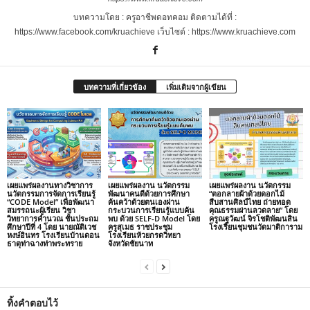
บทความโดย : ครูอาชีพดอทคอม ติดตามได้ที่ :
https://www.facebook.com/kruachieve เว็บไซต์ : https://www.kruachieve.com
บทความที่เกี่ยวข้อง
เพิ่มเติมจากผู้เขียน
เผยแพร่ผลงานทางวิชาการ
เผยแพร่ผลงาน นวัตกรรม
เผยแพร่ผลงาน นวัตกรรม
นวัตกรรมการจัดการเรียนรู้
พัฒนาคนดีด้วยการศึกษา
“ตอกลายผ้าด้วยดอกไม้
“CODE Model” เพื่อพัฒนา
ค้นคว้าด้วยตนเองผ่าน
สืบสานศิลป์ไทย ถ่ายทอด
สมรรถนะผู้เรียน วิชา
กระบวนการเรียนรู้แบบค้น
คุณธรรมผ่านลวดลาย” โดย
วิทยาการคำนวณ ชั้นประถม
พบ ด้วย SELF-D Model โดย
ครูณฐวัฒน์ จิรโชติพัฒนสิน
ศึกษาปีที่ 4 โดย นายณัติเวช
ครูสุเมธ ราชประชุม
โรงเรียนชุมชนวัดมาติการาม
หงษ์อินทร โรงเรียนบ้านดอน
โรงเรียนห้วยกรดวิทยา
ธาตุท่าฉางท่าพระทราย
จังหวัดชัยนาท
ทิ้งคำตอบไว้