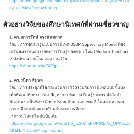
https://drive.google.com/file/d/10juKo1nSNtySpeUoVQlkuP5k7o
oy1ojL/view?usp=sharing
ตัวอย่างวิจัยของศึกษานิเทศก์ที่ผ่านเชี่ยวชาญ
ดร.สกาวรัตน์ จรุงนันทกาล
วิจัย : การพัฒนารูปแบบการนิเทศ 3S3P Supervirory Model ที่ส่ง
เสริมสมรรถนะการจัดการเรียนรู้ของครูยุคใหม่ (Modern Teacher)
📌ลิงค์ขอดาวน์โหลดผลงานวิจัย
https://shorturl.asia/60fgp
.
ดร.วนิดา สิมพล
วิจัย : การประยุกต์ใช้กระบวนการวิจัยร่วมกับการนิเทศแบบชี้แนะ
เพื่อพัฒนาทักษะการแก้ปัญหาการจัดการเรียนรู้ของครู สังกัดสํา
นักงานเขตพื้นที่การศึกษาประถมศึกษาเลย เขต 2 ในสถานการณ์
การเปลี่ยนแปลงแบบฉับพลันทางการศึกษา
📌ดาวน์โหลดไฟล์ฉบับเต็ม
.https://drive.google.com/file/d/1lb_u2FMmFOPfRLPX_UPKpz1q
AfNiNZYD/view?usp=sharing