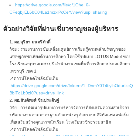
https://drive.google.com/file/d/1Ohe_0-
CFeqbjiEL6bC04La1mzxlPcCeY/view?usp=sharing
ตัวอย่างวิจัยที่ผ่านเชี่ยวชาญของผู้บริหาร
ผอ.สุริยา มนตรีภักดิ์
วิจัย : รายงานการขับเคลื่อนศูนย์การเรียนรู้ตามหลักปรัชญาของ
เศรษฐกิจพอเพียงด้านการศึกษา โดยใช้รูปแบบ LOTUS Model ของ
โรงเรียนอนุบาลเพชรบุรี สํานักงานเขตพื้นที่การศึกษาประถมศึกษา
เพชรบุรี เขต 1
📌ดาวน์โหลดไฟล์ฉบับเต็ม
.
https://drive.google.com/drive/folders/1_DnmY0T4tiylbOdurlzcQ
BbiTgLb9zI0?usp=drive_link
ผอ.สันติพงศ์ ชินประดิษฐ์
วิจัย : การพัฒนารูปแบบการบริหารจัดการที่ส่งเสริมความสําเร็จกา
รพัฒนางานตามมาตรฐานตําแหน่งครูด้วยระบบดิจิทัลแพลตฟอร์ม
เพื่อเสริมสร้างคุณภาพนักเรียน โรงเรียนวชิรธรรมสาธิต
📌ดาวน์โหลดไฟล์ฉบับเต็ม