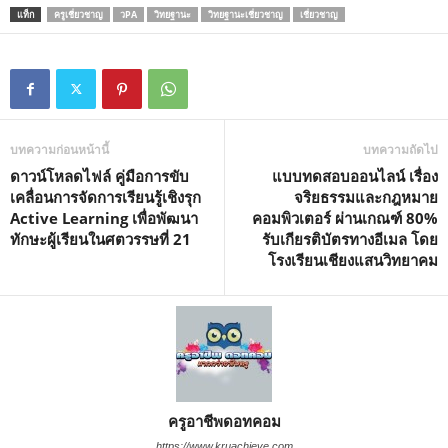
แท็ก
ครูเชี่ยวชาญ
วPA
วิทยฐานะ
วิทยฐานะเชี่ยวชาญ
เชี่ยวชาญ
M
u
t
e
บทความก่อนหน้านี้
บทความถัดไป
ดาวน์โหลดไฟล์ คู่มือการขับ
แบบทดสอบออนไลน์ เรื่อง
เคลื่อนการจัดการเรียนรู้เชิงรุก
จริยธรรมและกฎหมาย
Active Learning เพื่อพัฒนา
คอมพิวเตอร์ ผ่านเกณฑ์ 80%
ทักษะผู้เรียนในศตวรรษที่ 21
รับเกียรติบัตรทางอีเมล โดย
โรงเรียนเชียงแสนวิทยาคม
ครูอาชีพดอทคอม
https://www.kruachieve.com