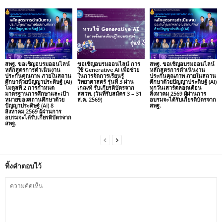
สพฐ. ขอเชิญอบรมออนไลน์
ขอเชิญอบรมออนไลน์ การ
สพฐ. ขอเชิญอบรมออนไลน์
หลักสูตรการดำเนินงาน
ใช้ Generative AI เพื่อช่วย
หลักสูตรการดำเนินงาน
ประกันคุณภาพ ภายในสถาน
ในการจัดการเรียนรู้
ประกันคุณภาพ ภายในสถาน
ศึกษาด้วยปัญญาประดิษฐ์ (AI)
วิทยาศาสตร์ รุ่นที่ 3 ผ่าน
ศึกษาด้วยปัญญาประดิษฐ์ (AI)
โมดูลที่ 2 การกำหนด
เกณฑ์ รับเกียรติบัตรจาก
ทุกวันเสาร์ตลอดเดือน
มาตรฐานการศึกษาและเป้า
สสวท. (วันที่รับสมัคร 3 – 31
สิงหาคม 2569 ผู้ผ่านการ
หมายของสถานศึกษาด้วย
ส.ค. 2569)
อบรมจะได้รับเกียรติบัตรจาก
ปัญญาประดิษฐ์ (AI) 8
สพฐ.
สิงหาคม 2569 ผู้ผ่านการ
อบรมจะได้รับเกียรติบัตรจาก
สพฐ.
ทิ้งคำตอบไว้