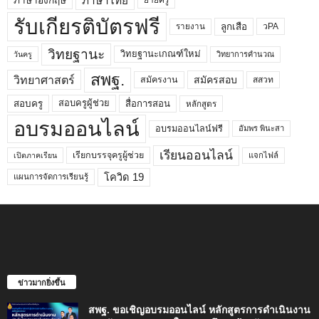
ภาษาไทย
ภาษาอังกฤษ
รับเกียรติบัตรฟรี
ลูกเสือ
วPA
รายงาน
วิทยฐานะ
วิทยฐานะเกณฑ์ใหม่
วิทยาการคำนวณ
วันครู
สพฐ.
วิทยาศาสตร์
สมัครสอบ
สมัครงาน
สสวท
สอบครูผู้ช่วย
สอบครู
สื่อการสอน
หลักสูตร
อบรมออนไลน์
อบรมออนไลน์ฟรี
อัมพร พินะสา
เรียนออนไลน์
เรียกบรรจุครูผู้ช่วย
แจกไฟล์
เปิดภาคเรียน
โควิด 19
แผนการจัดการเรียนรู้
ข่าวมากยิ่งขึ้น
สพฐ. ขอเชิญอบรมออนไลน์ หลักสูตรการดำเนินงาน