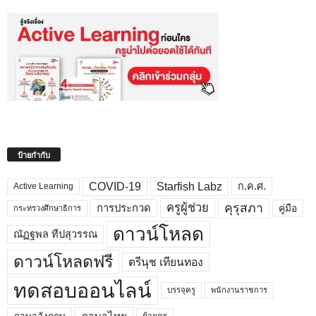
ป้ายกำกับ
COVID-19
Starfish Labz
ก.ค.ศ.
Active Learning
คุรุสภา
ครูผู้ช่วย
คู่มือ
การประกวด
กระทรวงศึกษาธิการ
ดาวน์โหลด
ณัฏฐพล ทีปสุวรรณ
ดาวน์โหลดฟรี
ตรีนุช เทียนทอง
ทดสอบออนไลน์
บรรจุครู
พนักงานราชการ
ย้ายครู