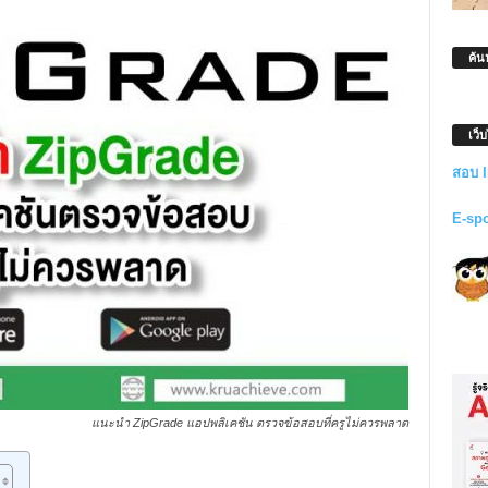
ค้น
เว็
สอบ 
E-sp
แนะนำ ZipGrade แอปพลิเคชัน ตรวจข้อสอบที่ครูไม่ควรพลาด