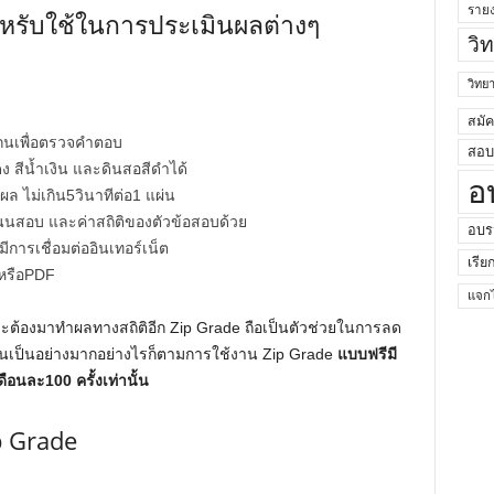
ราย
สำหรับใช้ในการประเมินผลต่างๆ
วิ
วิท
สมั
กนเพื่อตรวจคำตอบ
สอบค
 สีน้ำเงิน และดินสอสีดำได้
อ
 ไม่เกิน5วินาทีต่อ1 แผ่น
แนนสอบ และค่าสถิติของตัวข้อสอบด้วย
อบร
การเชื่อมต่ออินเทอร์เน็ต
เรีย
หรือPDF
แจกไ
ล
ะต้องมาทำผลทางสถิติอีก Zip Grade ถือเป็นตัวช่วยในการลด
นเป็นอย่างมากอย่างไรก็ตามการใช้งาน Zip Grade
แบบฟรีมี
อนละ100 ครั้งเท่านั้น
p Grade