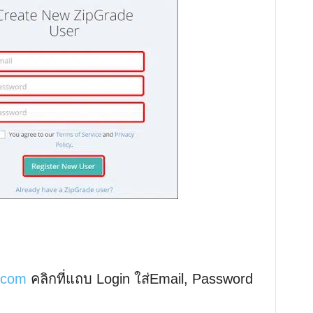
M
u
t
e
.com
คลิกที่แถบ Login ใส่Email, Password