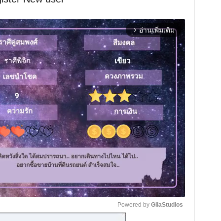
อ่านเพิ่มเติม
arrow_forward_ios
Powered by 
GliaStudios