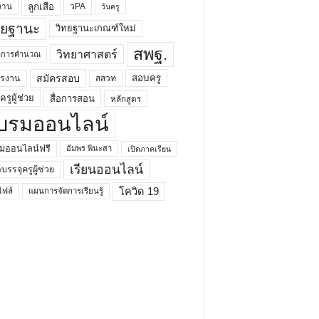
ลูกเสือ
วPA
งาน
วันครู
ทยฐานะ
วิทยฐานะเกณฑ์ใหม่
สพฐ.
วิทยาศาสตร์
ยาการคำนวณ
สมัครสอบ
สอบครู
ครงาน
สสวท
รูผู้ช่วย
สื่อการสอน
หลักสูตร
บรมออนไลน์
มออนไลน์ฟรี
อัมพร พินะสา
เปิดภาคเรียน
เรียนออนไลน์
กบรรจุครูผู้ช่วย
โควิด 19
ฟล์
แผนการจัดการเรียนรู้