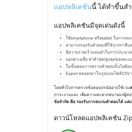
แอปพลิเคชัน
นี้ ได้ทำขึ้น
แอปพลิเคชันมีจุดเด่นดังนี้
ใช้smartphone หรือtablet ในการสแ
สามารถรองรับคำตอบที่ใช้ปากกาสีแดง
มีความรวดเร็วแม่นยำในการประมวลผล
บอกค่าเฉลี่ย ค่าต่ำสุด/สูงสุดของคะ
ในขั้นตอนการตรวจคำตอบนั้นไม่ต้องมี
Export ผลออกมาในรูปแบบไฟล์CSV 
โดยทั่วไปการตรวจข้อสอบปรนัยอาจใช้เวแ
ภาระงานและ เพิ่มความสะดวกสบายแก่ผู้สอ
ข้อจำกัด คือ รองรับการสแกนคำตอบได้ แค่เดื
ดาวน์โหลดแอปพลิเคชัน Zi