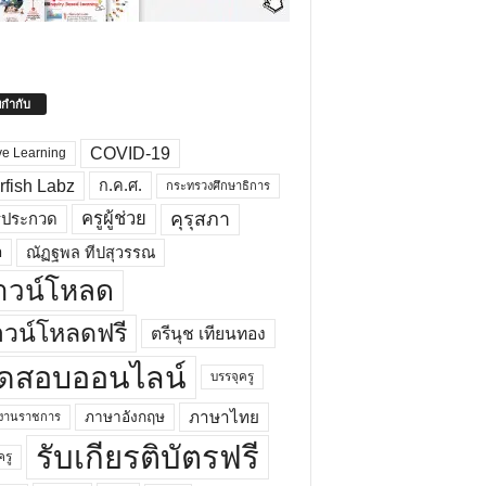
ยกำกับ
COVID-19
ve Learning
rfish Labz
ก.ค.ศ.
กระทรวงศึกษาธิการ
คุรุสภา
ครูผู้ช่วย
รประกวด
อ
ณัฏฐพล ทีปสุวรรณ
าวน์โหลด
วน์โหลดฟรี
ตรีนุช เทียนทอง
ดสอบออนไลน์
บรรจุครู
ภาษาไทย
ภาษาอังกฤษ
กงานราชการ
รับเกียรติบัตรฟรี
ครู