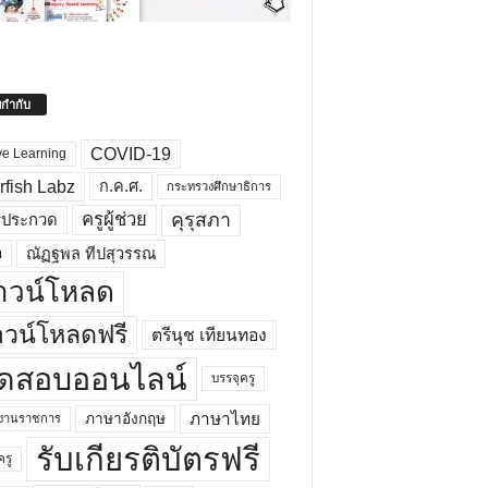
ยกำกับ
COVID-19
ve Learning
rfish Labz
ก.ค.ศ.
กระทรวงศึกษาธิการ
คุรุสภา
ครูผู้ช่วย
รประกวด
อ
ณัฏฐพล ทีปสุวรรณ
าวน์โหลด
วน์โหลดฟรี
ตรีนุช เทียนทอง
ดสอบออนไลน์
บรรจุครู
ภาษาไทย
ภาษาอังกฤษ
กงานราชการ
รับเกียรติบัตรฟรี
ครู