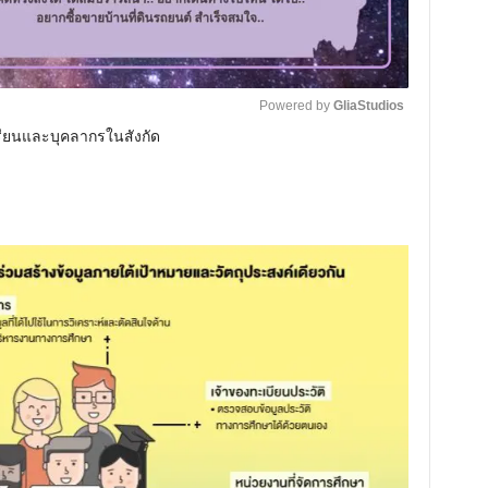
Powered by 
GliaStudios
้เรียนและบุคลากรในสังกัด
M
u
t
e