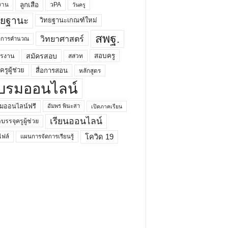
ลูกเสือ
วPA
งาน
วันครู
ทยฐานะ
วิทยฐานะเกณฑ์ใหม่
สพฐ.
วิทยาศาสตร์
ยาการคำนวณ
สมัครสอบ
สอบครู
ครงาน
สสวท
รูผู้ช่วย
สื่อการสอน
หลักสูตร
บรมออนไลน์
มออนไลน์ฟรี
อัมพร พินะสา
เปิดภาคเรียน
เรียนออนไลน์
กบรรจุครูผู้ช่วย
โควิด 19
ฟล์
แผนการจัดการเรียนรู้