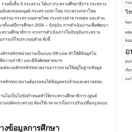
ราย
รวมทั้งสิ้น 9 กระทรวง ได้แก่ กระทรวงศึกษาธิการ กระทรวง
มั่นคงของมนุษย์ กระทรวงกลาโหม กระทรวงกลาโหม
วิ
วัฒนธรรม กระทรวงมหาดไทย กระทรวงสาธารณสุข และส่วน
วิท
ตั้งแต่ปีการศึกษา 2556 – ปัจจุบัน การดำเนินงานเพื่อพัฒนา
ทรวงศึกษาธิการ จากการดำเนินการในปัจจุบันกระทรวง
สมั
ินการแก้ไขประกอบด้วย ดังนี้
สอบค
อ
กรหลัก/หน่วยงานเป็นแบบ Off-Line ทำให้มีข้อมูลไม่
นมีความล่าช้า และมีข้อผิดพลาดมาก
อบร
ของแต่ละองค์กรหลัก/หน่วยงานมารวบรวมให้อยู่ในฐานข้อมูล
เรีย
แจกไ
องค์กรหลัก/หน่วยงานต้องรอจนได้ข้อมูลครบถ้วนและตรวจสอบ
งานไม่เป็นไปข้อกำหนดทำให้กระทรวงศึกษาธิการ (ศูนย์
านปลัดกระทรวง) ต้องใช้เวลามากในการปรับเปลี่ยนรูปแบบ
ลางข้อมูลการศึกษา