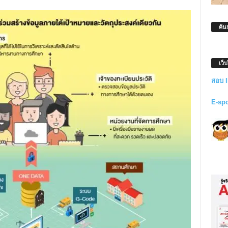
ค้น
เว็
สอบ 
E-sp