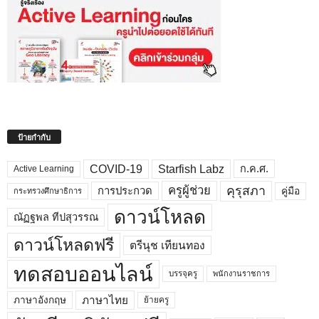
ป้ายกำกับ
COVID-19
Starfish Labz
ก.ค.ศ.
Active Learning
คุรุสภา
ครูผู้ช่วย
คู่มือ
การประกวด
กระทรวงศึกษาธิการ
ดาวน์โหลด
ณัฏฐพล ทีปสุวรรณ
ดาวน์โหลดฟรี
ตรีนุช เทียนทอง
ทดสอบออนไลน์
บรรจุครู
พนักงานราชการ
ภาษาไทย
ภาษาอังกฤษ
ย้ายครู