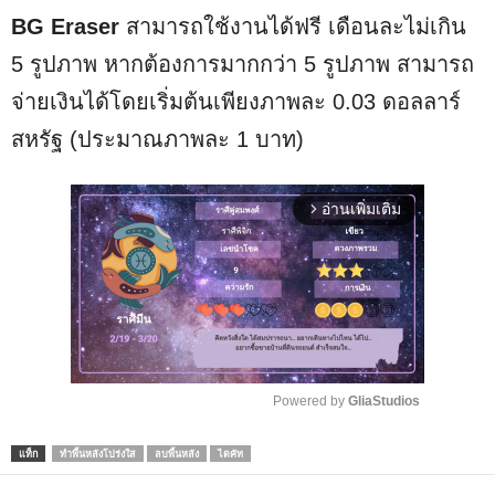
BG Eraser
สามารถใช้งานได้ฟรี เดือนละไม่เกิน
5 รูปภาพ หากต้องการมากกว่า 5 รูปภาพ สามารถ
จ่ายเงินได้โดยเริ่มต้นเพียงภาพละ 0.03 ดอลลาร์
สหรัฐ (ประมาณภาพละ 1 บาท)
อ่านเพิ่มเติม
arrow_forward_ios
Powered by 
GliaStudios
M
แท็ก
ทำพื้นหลังโปร่งใส
ลบพื้นหลัง
ไดคัท
u
t