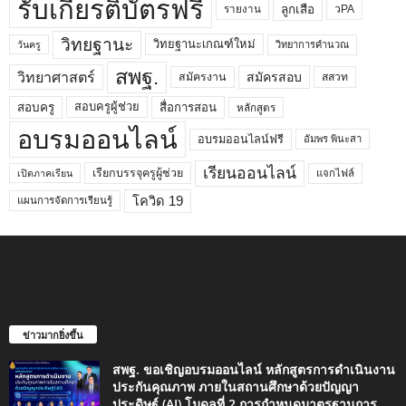
รับเกียรติบัตรฟรี
ลูกเสือ
วPA
รายงาน
วิทยฐานะ
วิทยฐานะเกณฑ์ใหม่
วิทยาการคำนวณ
วันครู
สพฐ.
วิทยาศาสตร์
สมัครสอบ
สมัครงาน
สสวท
สอบครูผู้ช่วย
สอบครู
สื่อการสอน
หลักสูตร
อบรมออนไลน์
อบรมออนไลน์ฟรี
อัมพร พินะสา
เรียนออนไลน์
เรียกบรรจุครูผู้ช่วย
แจกไฟล์
เปิดภาคเรียน
โควิด 19
แผนการจัดการเรียนรู้
ข่าวมากยิ่งขึ้น
สพฐ. ขอเชิญอบรมออนไลน์ หลักสูตรการดำเนินงาน
ประกันคุณภาพ ภายในสถานศึกษาด้วยปัญญา
ประดิษฐ์ (AI) โมดูลที่ 2 การกำหนดมาตรฐานการ