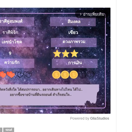
อ่านเพิ่มเติม
arrow_forward_ios
Powered by 
GliaStudios
ร
ฟอนต์