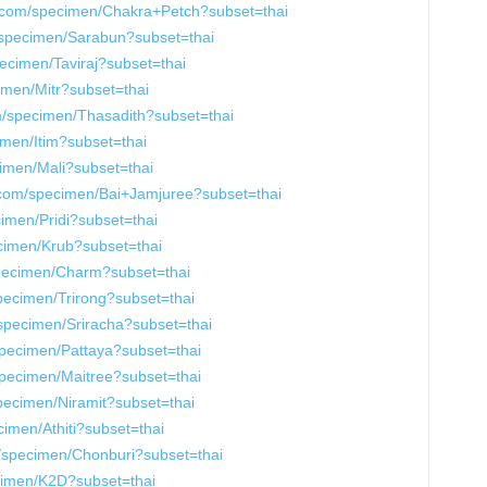
le.com/specimen/Chakra+Petch?subset=thai
m/specimen/Sarabun?subset=thai
pecimen/Taviraj?subset=thai
imen/Mitr?subset=thai
om/specimen/Thasadith?subset=thai
imen/Itim?subset=thai
cimen/Mali?subset=thai
e.com/specimen/Bai+Jamjuree?subset=thai
cimen/Pridi?subset=thai
ecimen/Krub?subset=thai
specimen/Charm?subset=thai
specimen/Trirong?subset=thai
/specimen/Sriracha?subset=thai
specimen/Pattaya?subset=thai
specimen/Maitree?subset=thai
specimen/Niramit?subset=thai
cimen/Athiti?subset=thai
m/specimen/Chonburi?subset=thai
ecimen/K2D?subset=thai