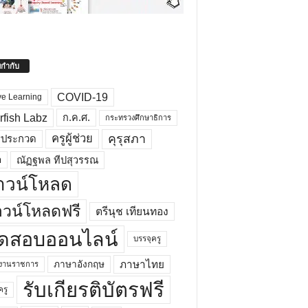
ยกำกับ
COVID-19
ve Learning
rfish Labz
ก.ค.ศ.
กระทรวงศึกษาธิการ
คุรุสภา
ครูผู้ช่วย
รประกวด
อ
ณัฏฐพล ทีปสุวรรณ
าวน์โหลด
วน์โหลดฟรี
ตรีนุช เทียนทอง
ดสอบออนไลน์
บรรจุครู
ภาษาไทย
ภาษาอังกฤษ
กงานราชการ
รับเกียรติบัตรฟรี
ครู