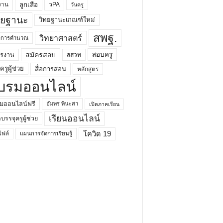
ลูกเสือ
วPA
งาน
วันครู
ทยฐานะ
วิทยฐานะเกณฑ์ใหม่
สพฐ.
วิทยาศาสตร์
ยาการคำนวณ
สมัครสอบ
สอบครู
ครงาน
สสวท
รูผู้ช่วย
สื่อการสอน
หลักสูตร
บรมออนไลน์
มออนไลน์ฟรี
อัมพร พินะสา
เปิดภาคเรียน
เรียนออนไลน์
กบรรจุครูผู้ช่วย
โควิด 19
ฟล์
แผนการจัดการเรียนรู้