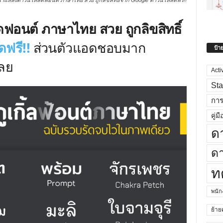
แหล่งดาวน์โหลดฟอนต์ ภาษาไทย สวย ถูกลิขสิทธิ์จาก Google ดาวน์โหลดฟรี!!
อนต์ ภาษาไทย สวย ถูกลิขสิทธิ์
ฟรี!!
ส่วนตัวแอดชอบมาก
ป้า
เลย
Acti
Sta
กา
คู่มื
ด
ดา
ท
พนั
ย้าย