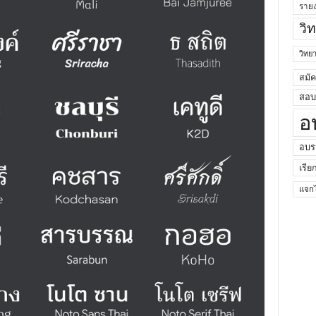
ราย
วิ
วิท
สมั
สอบค
อ
อบร
เรีย
แจกไ