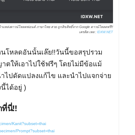
แหล่งดาวน์โหลดฟอนต์ ภาษาไทย สวย ถูกลิขสิทธิ์จาก Google ดาวน์โหลดฟรี!!
เครดิต เพจ :
IDXW.NET
โหลดอันนั้นเล๊ย!!วันนี้ขอสรุปรวม
าตให้เอาไปใช้ฟรีๆ โดยไม่มีข้อแม้
ามนำไปดัดแปลงแก้ไข และนำไปแจกจ่าย
้ได้อยู่ )
่นี่!!
ecimen/Kanit?subset=thai
specimen/Prompt?subset=thai