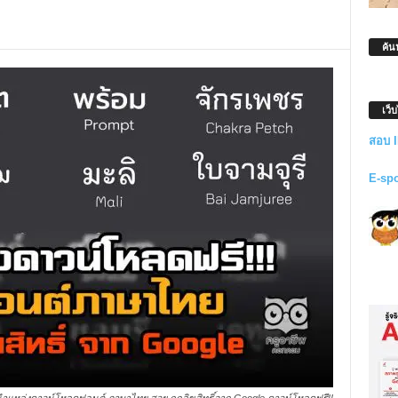
ค้น
เว็
สอบ 
E-sp