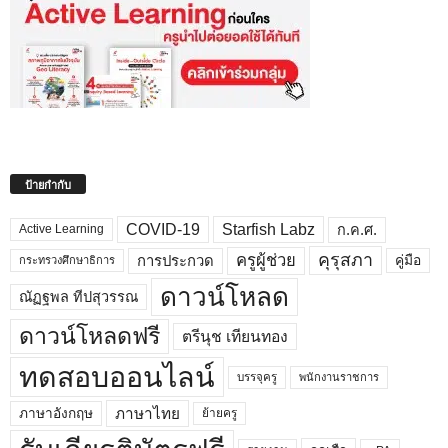
ป้ายกำกับ
COVID-19
Starfish Labz
ก.ค.ศ.
Active Learning
คุรุสภา
ครูผู้ช่วย
คู่มือ
การประกวด
กระทรวงศึกษาธิการ
ดาวน์โหลด
ณัฏฐพล ทีปสุวรรณ
ดาวน์โหลดฟรี
ตรีนุช เทียนทอง
ทดสอบออนไลน์
บรรจุครู
พนักงานราชการ
ภาษาไทย
ภาษาอังกฤษ
ย้ายครู