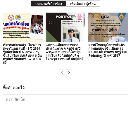
บทความที่เกี่ยวข้อง
เพิ่มเติมจากผู้เขียน
เปิดรับสมัครแล้ว!! โครงการ
แบ่งปันแฟ้มเอกสารการ
ดาวน์โหลดคู่มือการดำเนิน
เพชรในตม รุ่นที่ 41 ปี 2569
ประเมินภาค ค ครูผู้ช่วย ปี
การสอบแข่งขันเพื่อบรรจุ
รับนักเรียน ม.6 เกรด 2.75
๒๕๖๗ สอบ สพม.นครปฐม
และแต่งตั้ง ตำแหน่งครูผู้ช่วย
ขึ้นไป เรียนจบแล้วบรรจุเป็น
ผ่านไปแล้ว ได้อันดับที่ ๒
สังกัดสพฐ. ปี พ.ศ. 2567
ครูทันที รับสมัคร 6 – 31 มี.ค.
โดยครูฉัตรชนนท์ พันธุ์ศักดิ์
69
ทิ้งคำตอบไว้