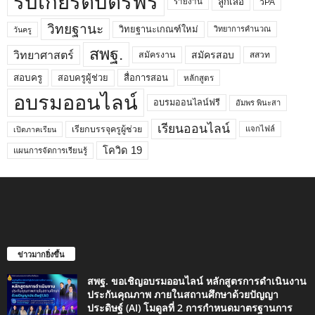
รับเกียรติบัตรฟรี
ลูกเสือ
วPA
รายงาน
วิทยฐานะ
วิทยฐานะเกณฑ์ใหม่
วิทยาการคำนวณ
วันครู
สพฐ.
วิทยาศาสตร์
สมัครสอบ
สมัครงาน
สสวท
สอบครูผู้ช่วย
สอบครู
สื่อการสอน
หลักสูตร
อบรมออนไลน์
อบรมออนไลน์ฟรี
อัมพร พินะสา
เรียนออนไลน์
เรียกบรรจุครูผู้ช่วย
แจกไฟล์
เปิดภาคเรียน
โควิด 19
แผนการจัดการเรียนรู้
ข่าวมากยิ่งขึ้น
สพฐ. ขอเชิญอบรมออนไลน์ หลักสูตรการดำเนินงาน
ประกันคุณภาพ ภายในสถานศึกษาด้วยปัญญา
ประดิษฐ์ (AI) โมดูลที่ 2 การกำหนดมาตรฐานการ