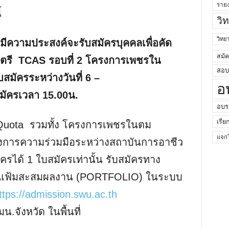
ราย
้
วิ
วิท
มีความประสงค์จะรับสมัครบุคคลเพื่อคัด
สมั
าตรี
TCAS รอบที่ 2 โครงการเพชรใน
สอบค
บสมัครระหว่างวันที่ 6 –
อ
มัครเวลา 15.00น.
อบร
เรีย
 2 Quota รวมทั้ง โครงการเพชรในตม
แจกไ
งการความร่วมมือระหว่างสถาบันการอาชีว
ครได้ 1 ใบสมัครเท่านั้น รับสมัครทาง
ฟล์แฟ้มสะสมผลงาน (PORTFOLIO) ในระบบ
ttps://admission.swu.ac.th
.จังหวัด ในพื้นที่