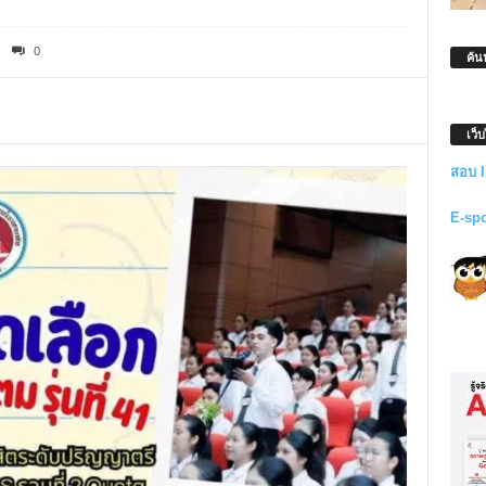
0
ค้น
เว็
สอบ 
E-sp