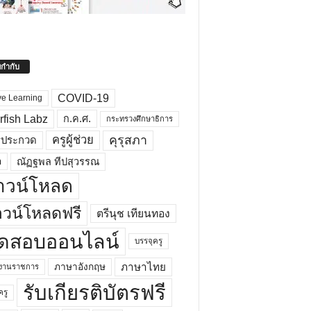
ยกำกับ
COVID-19
ve Learning
rfish Labz
ก.ค.ศ.
กระทรวงศึกษาธิการ
คุรุสภา
ครูผู้ช่วย
รประกวด
อ
ณัฏฐพล ทีปสุวรรณ
าวน์โหลด
วน์โหลดฟรี
ตรีนุช เทียนทอง
ดสอบออนไลน์
บรรจุครู
ภาษาไทย
ภาษาอังกฤษ
กงานราชการ
รับเกียรติบัตรฟรี
ครู