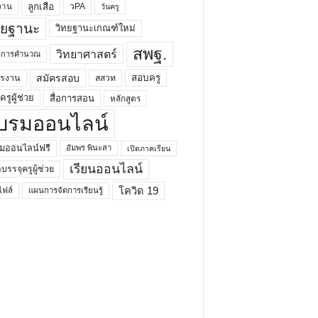
ลูกเสือ
วPA
งาน
วันครู
ทยฐานะ
วิทยฐานะเกณฑ์ใหม่
สพฐ.
วิทยาศาสตร์
ยาการคำนวณ
สมัครสอบ
สอบครู
ครงาน
สสวท
รูผู้ช่วย
สื่อการสอน
หลักสูตร
บรมออนไลน์
มออนไลน์ฟรี
อัมพร พินะสา
เปิดภาคเรียน
เรียนออนไลน์
กบรรจุครูผู้ช่วย
โควิด 19
ฟล์
แผนการจัดการเรียนรู้