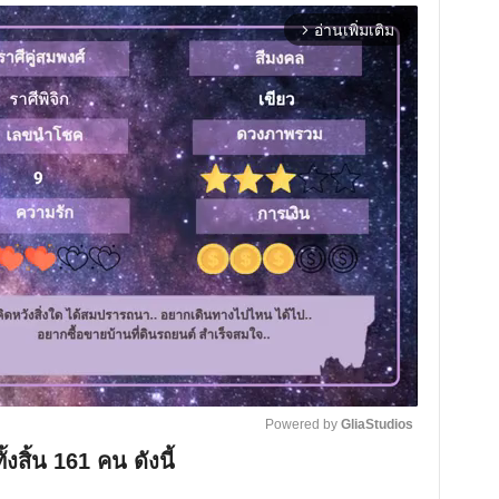
อ่านเพิ่มเติม
arrow_forward_ios
Powered by 
GliaStudios
สิ้น 161 คน ดังนี้
M