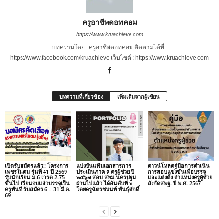
ครูอาชีพดอทคอม
https://www.kruachieve.com
บทความโดย : ครูอาชีพดอทคอม ติดตามได้ที่ :
https://www.facebook.com/kruachieve เว็บไซต์ : https://www.kruachieve.com
บทความที่เกี่ยวข้อง
เพิ่มเติมจากผู้เขียน
เปิดรับสมัครแล้ว!! โครงการ
แบ่งปันแฟ้มเอกสารการ
ดาวน์โหลดคู่มือการดำเนิน
เพชรในตม รุ่นที่ 41 ปี 2569
ประเมินภาค ค ครูผู้ช่วย ปี
การสอบแข่งขันเพื่อบรรจุ
รับนักเรียน ม.6 เกรด 2.75
๒๕๖๗ สอบ สพม.นครปฐม
และแต่งตั้ง ตำแหน่งครูผู้ช่วย
ขึ้นไป เรียนจบแล้วบรรจุเป็น
ผ่านไปแล้ว ได้อันดับที่ ๒
สังกัดสพฐ. ปี พ.ศ. 2567
ครูทันที รับสมัคร 6 – 31 มี.ค.
โดยครูฉัตรชนนท์ พันธุ์ศักดิ์
69