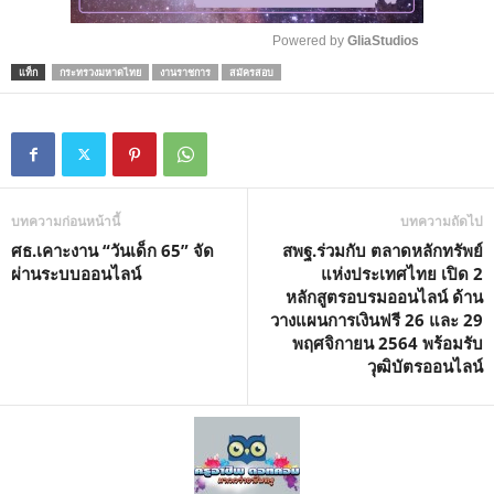
Powered by 
GliaStudios
แท็ก
กระทรวงมหาดไทย
งานราชการ
สมัครสอบ
M
u
t
e
บทความก่อนหน้านี้
บทความถัดไป
ศธ.เคาะงาน “วันเด็ก 65” จัด
สพฐ.ร่วมกับ ตลาดหลักทรัพย์
ผ่านระบบออนไลน์
แห่งประเทศไทย เปิด 2
หลักสูตรอบรมออนไลน์ ด้าน
วางแผนการเงินฟรี 26 และ 29
พฤศจิกายน 2564 พร้อมรับ
วุฒิบัตรออนไลน์