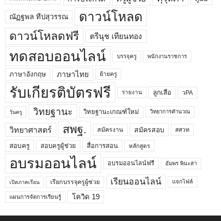
ดาวน์โหลด
ณัฏฐพล ทีปสุวรรณ
ดาวน์โหลดฟรี
ตรีนุช เทียนทอง
ทดสอบออนไลน์
บรรจุครู
พนักงานราชการ
ภาษาไทย
ภาษาอังกฤษ
ย้ายครู
รับเกียรติบัตรฟรี
ลูกเสือ
วPA
รายงาน
วิทยฐานะ
วิทยฐานะเกณฑ์ใหม่
วิทยาการคำนวณ
วันครู
สพฐ.
วิทยาศาสตร์
สมัครสอบ
สมัครงาน
สสวท
สอบครูผู้ช่วย
สอบครู
สื่อการสอน
หลักสูตร
อบรมออนไลน์
อบรมออนไลน์ฟรี
อัมพร พินะสา
เรียนออนไลน์
เรียกบรรจุครูผู้ช่วย
แจกไฟล์
เปิดภาคเรียน
โควิด 19
แผนการจัดการเรียนรู้