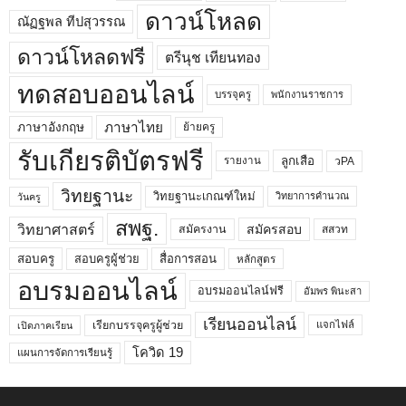
ดาวน์โหลด
ณัฏฐพล ทีปสุวรรณ
ดาวน์โหลดฟรี
ตรีนุช เทียนทอง
ทดสอบออนไลน์
บรรจุครู
พนักงานราชการ
ภาษาไทย
ภาษาอังกฤษ
ย้ายครู
รับเกียรติบัตรฟรี
ลูกเสือ
วPA
รายงาน
วิทยฐานะ
วิทยฐานะเกณฑ์ใหม่
วิทยาการคำนวณ
วันครู
สพฐ.
วิทยาศาสตร์
สมัครสอบ
สมัครงาน
สสวท
สอบครูผู้ช่วย
สอบครู
สื่อการสอน
หลักสูตร
อบรมออนไลน์
อบรมออนไลน์ฟรี
อัมพร พินะสา
เรียนออนไลน์
เรียกบรรจุครูผู้ช่วย
แจกไฟล์
เปิดภาคเรียน
โควิด 19
แผนการจัดการเรียนรู้