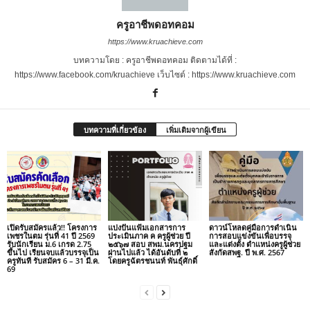
ครูอาชีพดอทคอม
https://www.kruachieve.com
บทความโดย : ครูอาชีพดอทคอม ติดตามได้ที่ :
https://www.facebook.com/kruachieve เว็บไซต์ : https://www.kruachieve.com
บทความที่เกี่ยวข้อง
เพิ่มเติมจากผู้เขียน
เปิดรับสมัครแล้ว!! โครงการ
แบ่งปันแฟ้มเอกสารการ
ดาวน์โหลดคู่มือการดำเนิน
เพชรในตม รุ่นที่ 41 ปี 2569
ประเมินภาค ค ครูผู้ช่วย ปี
การสอบแข่งขันเพื่อบรรจุ
รับนักเรียน ม.6 เกรด 2.75
๒๕๖๗ สอบ สพม.นครปฐม
และแต่งตั้ง ตำแหน่งครูผู้ช่วย
ขึ้นไป เรียนจบแล้วบรรจุเป็น
ผ่านไปแล้ว ได้อันดับที่ ๒
สังกัดสพฐ. ปี พ.ศ. 2567
ครูทันที รับสมัคร 6 – 31 มี.ค.
โดยครูฉัตรชนนท์ พันธุ์ศักดิ์
69