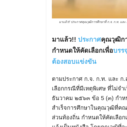
มาแล้ว!! ประกาศคุณวุฒิ​การศึกษา​ที่​ ก.จ.​ ก.ท.​ แล
มาแล้ว!!
ประกาศ
คุณวุฒิ​กา
กำหนดให้คัดเลือกเพื่อ
บรรจ
ต้องสอบแข่งขัน
ตามประกาศ ก.จ. ก.ท. และ ก.อบ
เลือกกรณีที่มีเหตุพิเศษ ที่ไม่
ธันวาคม ๒๕๖๓ ข้อ 5 (๓) กําหน
สําเร็จการศึกษาในคุณวุฒิที
ส่วนท้องถิ่น กําหนดให้คัดเลือ