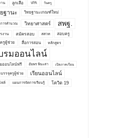
ลูกเสือ
วPA
งาน
วันครู
ทยฐานะ
วิทยฐานะเกณฑ์ใหม่
สพฐ.
วิทยาศาสตร์
ยาการคำนวณ
สมัครสอบ
สอบครู
ครงาน
สสวท
รูผู้ช่วย
สื่อการสอน
หลักสูตร
บรมออนไลน์
มออนไลน์ฟรี
อัมพร พินะสา
เปิดภาคเรียน
เรียนออนไลน์
กบรรจุครูผู้ช่วย
โควิด 19
ฟล์
แผนการจัดการเรียนรู้