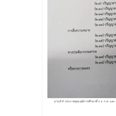
มาแล้ว!! ประกาศคุณวุฒิ​การศึกษา​ที่​ ก.จ.​ ก.ท.​ แล