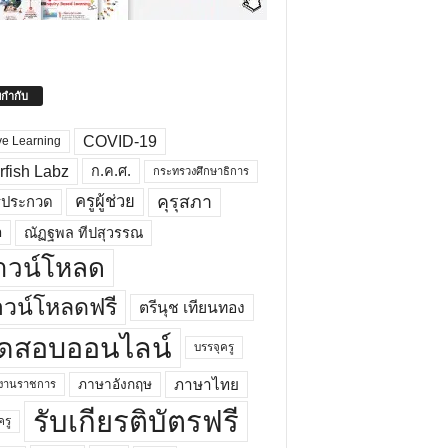
ยกำกับ
COVID-19
ve Learning
rfish Labz
ก.ค.ศ.
กระทรวงศึกษาธิการ
คุรุสภา
ครูผู้ช่วย
รประกวด
อ
ณัฏฐพล ทีปสุวรรณ
าวน์โหลด
วน์โหลดฟรี
ตรีนุช เทียนทอง
ดสอบออนไลน์
บรรจุครู
ภาษาไทย
ภาษาอังกฤษ
กงานราชการ
รับเกียรติบัตรฟรี
ครู