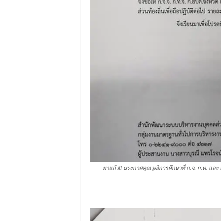
มาแล้ว!! ประกาศคุณวุฒิ​การศึกษา​ที่​ ก.จ.​ ก.ท.​ แล