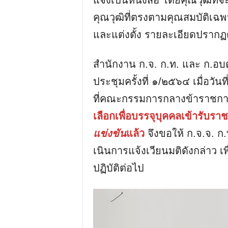
แจ้งเป็นหนังสือ โดยคุณวุฒิที่จ
คุณวุฒิที่ตรงตามคุณสมบัติเฉพ
และแต่งตั้ง รายละเอียดปรากฏตา
สํานักงาน ก.จ. ก.ท. และ ก.อบ
ประชุมครั้งที่ ๑/๒๕๖๔ เมื่อวั
ที่คณะกรรมการกลางข้าราชก
เลือกเพื่อบรรจุบุคคลเข้ารับราชก
แข่งขัน
แล้ว
จึงขอให้ ก.จ.จ. ก.
เนินการแจ้งเวียนมติดังกล่าว เพ
ปฏิบัติต่อไป