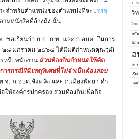
ะคัดเลือก เพื่อบรรจุและแต่งตั้งจะต้องเป็น
ราย
าะสําหรับตําแหน่งของตําแหน่งที่จะ
บรรจุ
วิ
มหนังสือที่อ้างถึง นั้น
วิท
สมั
ต. ขอเรียนว่า ก.จ. ก.ท. และ ก.อบต. ในการ
สอบค
นที่ ๒๘ มกราคม ๒๕๖๔ ได้มีมติกําหนดคุณวุฒิ
อ
ารหรือพนักงาน
ส่วนท้องถิ่นกําหนดให้คัด
อบร
ารกรณีที่มีเหตุพิเศษที่
ไม่จําเป็นต้องสอบ
เรีย
ท.จ. ก.อบต.จังหวัด และ ก.เมืองพัทยา ดํา
แจกไ
ื่อให้องค์กรปกครอง ส่วนท้องถิ่นเพื่อถือ