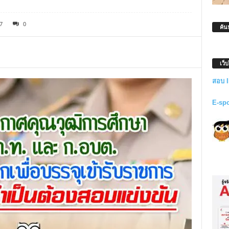
7
0
ค้น
เว็
สอบ 
E-sp