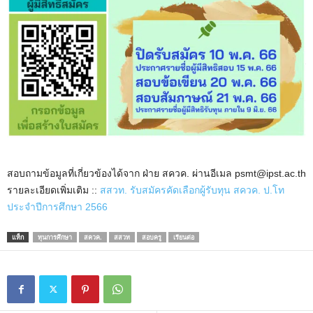
สอบถามข้อมูลที่เกี่ยวข้องได้จาก ฝ่าย สควค. ผ่านอีเมล psmt@ipst.ac.th
รายละเอียดเพิ่มเติม ::
สสวท. รับสมัครคัดเลือกผู้รับทุน สควค. ป.โท
ประจำปีการศึกษา 2566
แท็ก
ทุนการศึกษา
สควค.
สสวท
สอบครู
เรียนต่อ