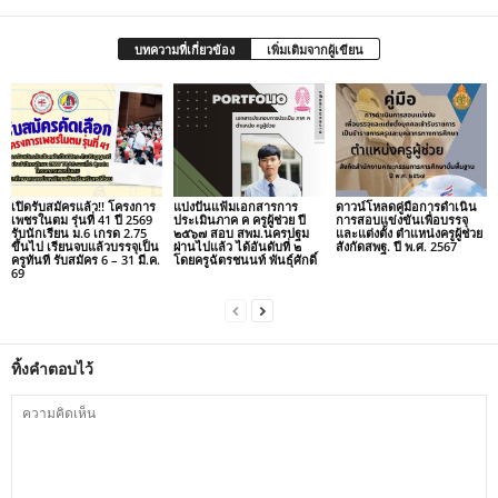
บทความที่เกี่ยวข้อง
เพิ่มเติมจากผู้เขียน
เปิดรับสมัครแล้ว!! โครงการ
แบ่งปันแฟ้มเอกสารการ
ดาวน์โหลดคู่มือการดำเนิน
เพชรในตม รุ่นที่ 41 ปี 2569
ประเมินภาค ค ครูผู้ช่วย ปี
การสอบแข่งขันเพื่อบรรจุ
รับนักเรียน ม.6 เกรด 2.75
๒๕๖๗ สอบ สพม.นครปฐม
และแต่งตั้ง ตำแหน่งครูผู้ช่วย
ขึ้นไป เรียนจบแล้วบรรจุเป็น
ผ่านไปแล้ว ได้อันดับที่ ๒
สังกัดสพฐ. ปี พ.ศ. 2567
ครูทันที รับสมัคร 6 – 31 มี.ค.
โดยครูฉัตรชนนท์ พันธุ์ศักดิ์
69
ทิ้งคำตอบไว้