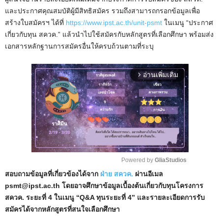
และประกาศคุณสมบัติผู้มีสิทธิสมัคร รวมถึงสามารถกรอกข้อมูลเพื่อ
สร้างใบสมัครฯ ได้ที่
https://www.ipst.ac.th/unit-psmt
ในเมนู “ประกาศ
เกี่ยวกับทุน สควค.” แล้วนำไปใช้สมัครกับหลักสูตรที่เลือกศึกษา พร้อมส่ง
เอกสารหลักฐานการสมัครอื่นให้ครบถ้วนตามที่ระบุ
อ่านเพิ่มเติม
arrow_forward_ios
Powered by 
GliaStudios
สอบถามข้อมูลที่เกี่ยวข้องได้จาก
ฝ่าย สควค.
ผ่านอีเมล
M
psmt@ipst.ac.th โดยอาจศึกษาข้อมูลเบื้องต้นเกี่ยวกับทุนโครงการ
u
สควค. ระยะที่ 4 ในเมนู “Q&A ทุนระยะที่ 4”
และรายละเอียดการรับ
t
สมัครได้จากหลักสูตรที่สนใจเลือกศึกษา
e