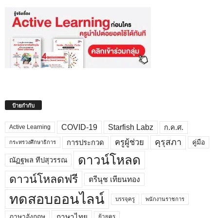
ป้ายกำกับ
COVID-19
Starfish Labz
ก.ค.ศ.
Active Learning
คุรุสภา
ครูผู้ช่วย
คู่มือ
การประกวด
กระทรวงศึกษาธิการ
ดาวน์โหลด
ณัฏฐพล ทีปสุวรรณ
ดาวน์โหลดฟรี
ตรีนุช เทียนทอง
ทดสอบออนไลน์
บรรจุครู
พนักงานราชการ
ภาษาไทย
ภาษาอังกฤษ
ย้ายครู