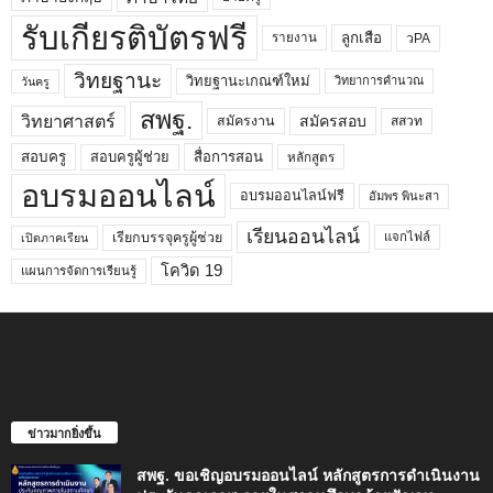
รับเกียรติบัตรฟรี
ลูกเสือ
วPA
รายงาน
วิทยฐานะ
วิทยฐานะเกณฑ์ใหม่
วิทยาการคำนวณ
วันครู
สพฐ.
วิทยาศาสตร์
สมัครสอบ
สมัครงาน
สสวท
สอบครูผู้ช่วย
สอบครู
สื่อการสอน
หลักสูตร
อบรมออนไลน์
อบรมออนไลน์ฟรี
อัมพร พินะสา
เรียนออนไลน์
เรียกบรรจุครูผู้ช่วย
แจกไฟล์
เปิดภาคเรียน
โควิด 19
แผนการจัดการเรียนรู้
ข่าวมากยิ่งขึ้น
สพฐ. ขอเชิญอบรมออนไลน์ หลักสูตรการดำเนินงาน