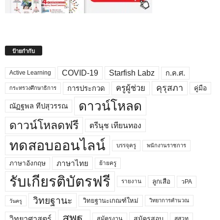
ป้ายกำกับ
COVID-19
Starfish Labz
ก.ค.ศ.
Active Learning
คุรุสภา
ครูผู้ช่วย
คู่มือ
การประกวด
กระทรวงศึกษาธิการ
ดาวน์โหลด
ณัฏฐพล ทีปสุวรรณ
ดาวน์โหลดฟรี
ตรีนุช เทียนทอง
ทดสอบออนไลน์
บรรจุครู
พนักงานราชการ
ภาษาไทย
ภาษาอังกฤษ
ย้ายครู
รับเกียรติบัตรฟรี
ลูกเสือ
วPA
รายงาน
วิทยฐานะ
วิทยฐานะเกณฑ์ใหม่
วิทยาการคำนวณ
วันครู
สพฐ.
วิทยาศาสตร์
สมัครสอบ
สมัครงาน
สสวท