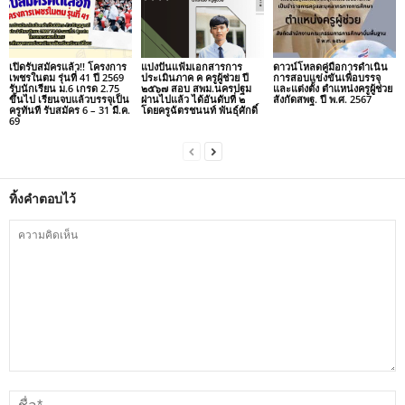
เปิดรับสมัครแล้ว!! โครงการ
แบ่งปันแฟ้มเอกสารการ
ดาวน์โหลดคู่มือการดำเนิน
เพชรในตม รุ่นที่ 41 ปี 2569
ประเมินภาค ค ครูผู้ช่วย ปี
การสอบแข่งขันเพื่อบรรจุ
รับนักเรียน ม.6 เกรด 2.75
๒๕๖๗ สอบ สพม.นครปฐม
และแต่งตั้ง ตำแหน่งครูผู้ช่วย
ขึ้นไป เรียนจบแล้วบรรจุเป็น
ผ่านไปแล้ว ได้อันดับที่ ๒
สังกัดสพฐ. ปี พ.ศ. 2567
ครูทันที รับสมัคร 6 – 31 มี.ค.
โดยครูฉัตรชนนท์ พันธุ์ศักดิ์
69
ทิ้งคำตอบไว้