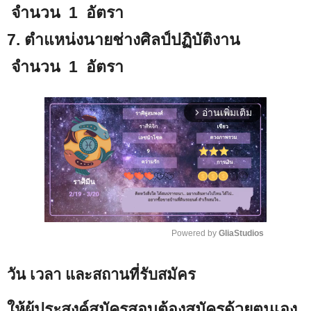
จำนวน 1 อัตรา
7. ตำแหน่งนายช่างศิลป์ปฏิบัติงาน
จำนวน 1 อัตรา
อ่านเพิ่มเติม
arrow_forward_ios
Powered by 
GliaStudios
M
วัน เวลา และสถานที่รับสมัคร
u
t
e
ให้ผู้ประสงค์สมัครสอบต้องสมัครด้วยตนเอง