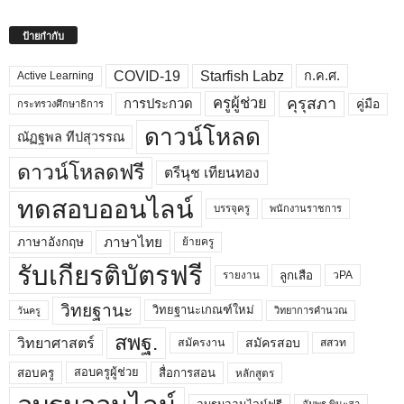
ป้ายกำกับ
COVID-19
Starfish Labz
ก.ค.ศ.
Active Learning
คุรุสภา
ครูผู้ช่วย
คู่มือ
การประกวด
กระทรวงศึกษาธิการ
ดาวน์โหลด
ณัฏฐพล ทีปสุวรรณ
ดาวน์โหลดฟรี
ตรีนุช เทียนทอง
ทดสอบออนไลน์
บรรจุครู
พนักงานราชการ
ภาษาไทย
ภาษาอังกฤษ
ย้ายครู
รับเกียรติบัตรฟรี
ลูกเสือ
วPA
รายงาน
วิทยฐานะ
วิทยฐานะเกณฑ์ใหม่
วิทยาการคำนวณ
วันครู
สพฐ.
วิทยาศาสตร์
สมัครสอบ
สมัครงาน
สสวท
สอบครูผู้ช่วย
สอบครู
สื่อการสอน
หลักสูตร