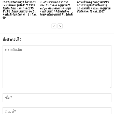
เปิดรับสมัครแล้ว!! โครงการ
แบ่งปันแฟ้มเอกสารการ
ดาวน์โหลดคู่มือการดำเนิน
เพชรในตม รุ่นที่ 41 ปี 2569
ประเมินภาค ค ครูผู้ช่วย ปี
การสอบแข่งขันเพื่อบรรจุ
รับนักเรียน ม.6 เกรด 2.75
๒๕๖๗ สอบ สพม.นครปฐม
และแต่งตั้ง ตำแหน่งครูผู้ช่วย
ขึ้นไป เรียนจบแล้วบรรจุเป็น
ผ่านไปแล้ว ได้อันดับที่ ๒
สังกัดสพฐ. ปี พ.ศ. 2567
ครูทันที รับสมัคร 6 – 31 มี.ค.
โดยครูฉัตรชนนท์ พันธุ์ศักดิ์
69
ทิ้งคำตอบไว้