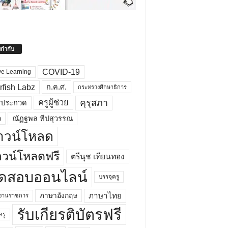
ยกำกับ
COVID-19
ve Learning
rfish Labz
ก.ค.ศ.
กระทรวงศึกษาธิการ
คุรุสภา
ครูผู้ช่วย
รประกวด
อ
ณัฏฐพล ทีปสุวรรณ
าวน์โหลด
วน์โหลดฟรี
ตรีนุช เทียนทอง
ดสอบออนไลน์
บรรจุครู
ภาษาไทย
ภาษาอังกฤษ
กงานราชการ
รับเกียรติบัตรฟรี
ครู