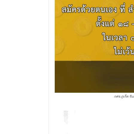
กศจ.ภูเก็ต รั