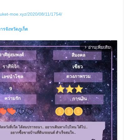
huket-moe.xyz/2020/08/11/1754/
รจังหวัดภูเก็ต
อ่านเพิ่มเติม
arrow_forward_ios