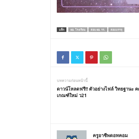
แท็ก
ผอ. โรงเรียน
สอบ ผอ. รร.
สอบบรรจุ
บทความก่อนหน้านี้
ดาวน์โหลดฟรี!! ตัวอย่างไฟล์ วิทยฐานะ ค
เกณฑ์ใหม่ ว21
ครูอาชีพดอทคอม