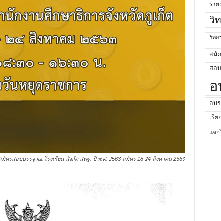
ราย
วิ
วิท
สมั
สอบค
อ
อบร
เรีย
แจกไ
บสมัครสอบบรรจุ ผอ.โรงเรียน สังกัด สพฐ. ปี พ.ศ. 2563 สมัคร 18-24 สิงหาคม 2563