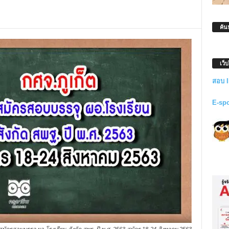
ค้น
เว็
สอบ 
E-sp