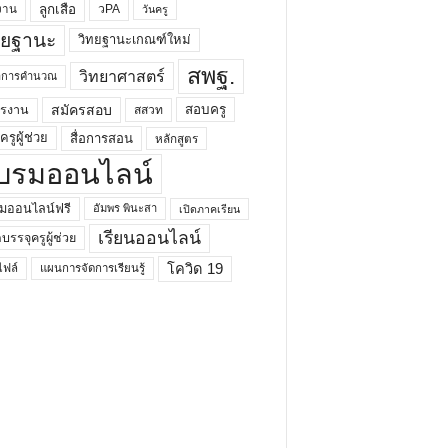
ลูกเสือ
วPA
งาน
วันครู
ทยฐานะ
วิทยฐานะเกณฑ์ใหม่
สพฐ.
วิทยาศาสตร์
ยาการคำนวณ
สมัครสอบ
สอบครู
ครงาน
สสวท
รูผู้ช่วย
สื่อการสอน
หลักสูตร
บรมออนไลน์
มออนไลน์ฟรี
อัมพร พินะสา
เปิดภาคเรียน
เรียนออนไลน์
กบรรจุครูผู้ช่วย
โควิด 19
ฟล์
แผนการจัดการเรียนรู้