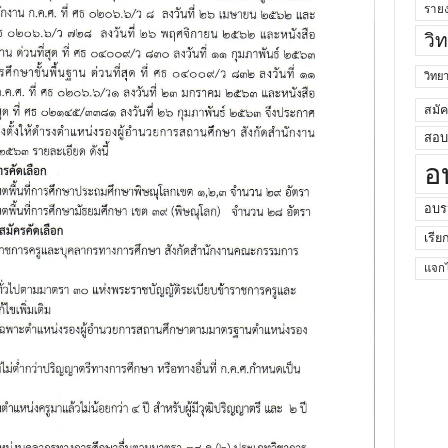
ราย
วิ
วิท
สมั
สอบค
อ
อบร
เรีย
แจกไ