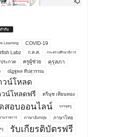
ยกำกับ
COVID-19
ve Learning
rfish Labz
ก.ค.ศ.
กระทรวงศึกษาธิการ
คุรุสภา
ครูผู้ช่วย
รประกวด
อ
ณัฏฐพล ทีปสุวรรณ
าวน์โหลด
วน์โหลดฟรี
ตรีนุช เทียนทอง
ดสอบออนไลน์
บรรจุครู
ภาษาไทย
ภาษาอังกฤษ
กงานราชการ
รับเกียรติบัตรฟรี
ครู