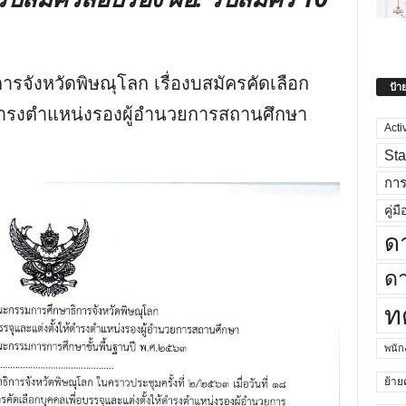
ังหวัดพิษณุโลก เรื่องบสมัครคัดเลือก
ป้า
ห้ดำรงตำแหน่งรองผู้อำนวยการสถานศึกษา
Acti
Sta
กา
คู่มื
ด
ดา
ท
พนั
ย้าย