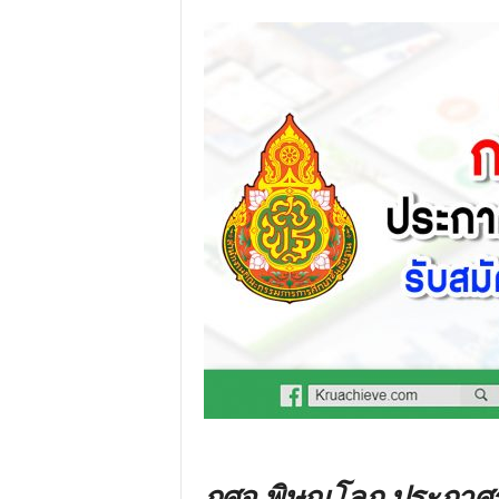
กศจ.พิษณุโลก ประกาศร