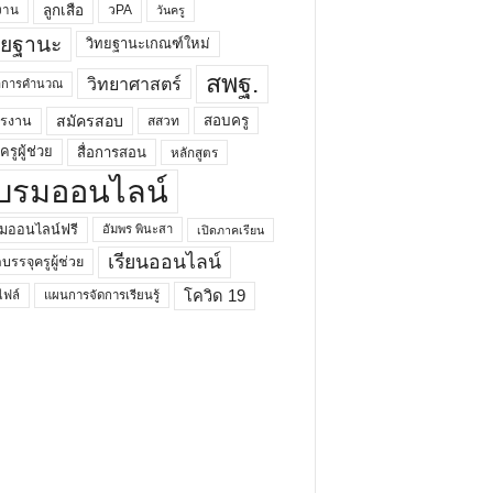
ลูกเสือ
วPA
งาน
วันครู
ทยฐานะ
วิทยฐานะเกณฑ์ใหม่
สพฐ.
วิทยาศาสตร์
ยาการคำนวณ
สมัครสอบ
สอบครู
ครงาน
สสวท
รูผู้ช่วย
สื่อการสอน
หลักสูตร
บรมออนไลน์
มออนไลน์ฟรี
อัมพร พินะสา
เปิดภาคเรียน
เรียนออนไลน์
กบรรจุครูผู้ช่วย
โควิด 19
ฟล์
แผนการจัดการเรียนรู้