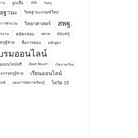
ลูกเสือ
วPA
งาน
วันครู
ทยฐานะ
วิทยฐานะเกณฑ์ใหม่
สพฐ.
วิทยาศาสตร์
ยาการคำนวณ
สมัครสอบ
สอบครู
ครงาน
สสวท
รูผู้ช่วย
สื่อการสอน
หลักสูตร
บรมออนไลน์
มออนไลน์ฟรี
อัมพร พินะสา
เปิดภาคเรียน
เรียนออนไลน์
กบรรจุครูผู้ช่วย
โควิด 19
ฟล์
แผนการจัดการเรียนรู้