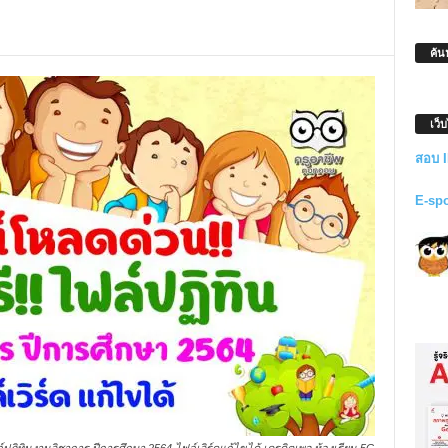
ค้น
เว็
สอบ 
E-sp