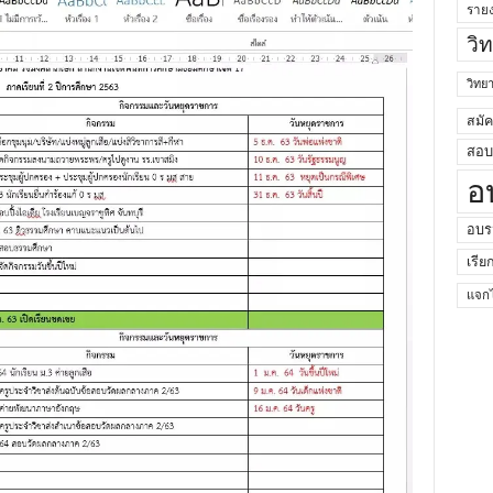
ราย
วิ
วิท
สมั
สอบค
อ
อบร
เรีย
แจกไ