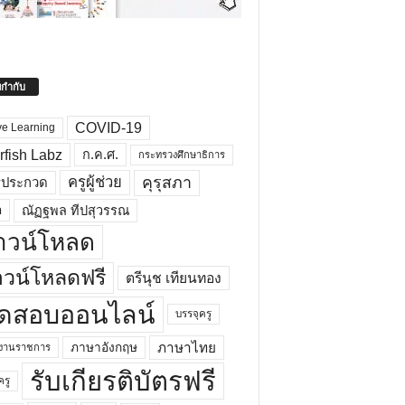
ยกำกับ
COVID-19
ve Learning
rfish Labz
ก.ค.ศ.
กระทรวงศึกษาธิการ
คุรุสภา
ครูผู้ช่วย
รประกวด
อ
ณัฏฐพล ทีปสุวรรณ
าวน์โหลด
วน์โหลดฟรี
ตรีนุช เทียนทอง
ดสอบออนไลน์
บรรจุครู
ภาษาไทย
ภาษาอังกฤษ
กงานราชการ
รับเกียรติบัตรฟรี
ครู