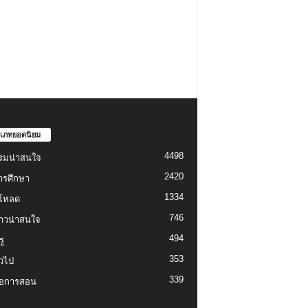
เภทยอดนิยม
4498
รมน่าสนใจ
2420
ารศึกษา
1334
์โหลด
746
งราวน่าสนใจ
494
ู
353
่วไป
339
่อการสอน