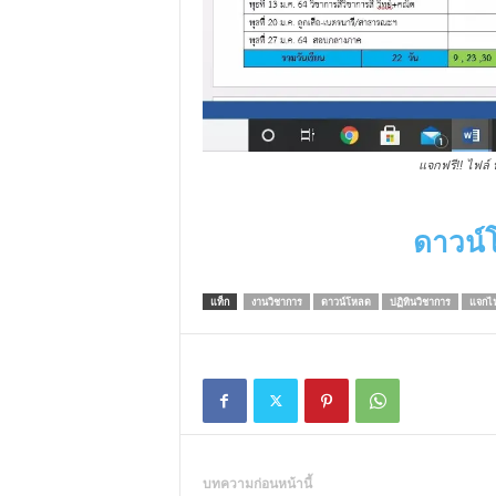
แจกฟรี!! ไฟล์ 
ดาวน์โ
แท็ก
งานวิชาการ
ดาวน์โหลด
ปฏิทินวิชาการ
แจกไฟ
บทความก่อนหน้านี้