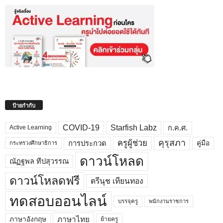
ป้ายกำกับ
COVID-19
Starfish Labz
ก.ค.ศ.
Active Learning
คุรุสภา
ครูผู้ช่วย
คู่มือ
การประกวด
กระทรวงศึกษาธิการ
ดาวน์โหลด
ณัฏฐพล ทีปสุวรรณ
ดาวน์โหลดฟรี
ตรีนุช เทียนทอง
ทดสอบออนไลน์
บรรจุครู
พนักงานราชการ
ภาษาไทย
ภาษาอังกฤษ
ย้ายครู