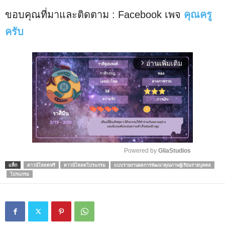
ขอบคุณที่มาและติดตาม : Facebook เพจ
คุณครู
ครับ
อ่านเพิ่มเติม
arrow_forward_ios
Powered by 
GliaStudios
แท็ก
ดาวน์โหลดฟรี
ดาวน์โหลดโปรแกรม
แบบรายงานผลการพัฒนาคุณภาพผู้เรียนรายบุคคล
M
โปรแกรม
u
t
e