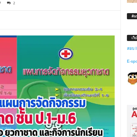
7
2
ค้น
เว็
สอบ 
E-sp