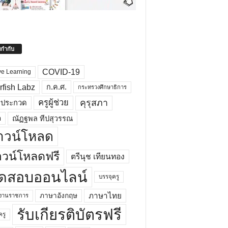
ยกำกับ
COVID-19
ve Learning
rfish Labz
ก.ค.ศ.
กระทรวงศึกษาธิการ
คุรุสภา
ครูผู้ช่วย
รประกวด
อ
ณัฏฐพล ทีปสุวรรณ
าวน์โหลด
วน์โหลดฟรี
ตรีนุช เทียนทอง
ดสอบออนไลน์
บรรจุครู
ภาษาไทย
ภาษาอังกฤษ
กงานราชการ
รับเกียรติบัตรฟรี
ครู