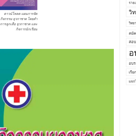
ราย
วิ
ดาวน์โหลด แผนการจัด
กิจกรรม ยุวกาชาด โดยสํา
วิท
กการลูกเสือ ยุวกาชาด และ
กิจการนักเรียน
สมั
สอบค
อ
อบร
เรีย
แจกไ