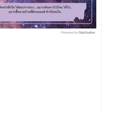
Powered by 
GliaStudios
M
u
t
e