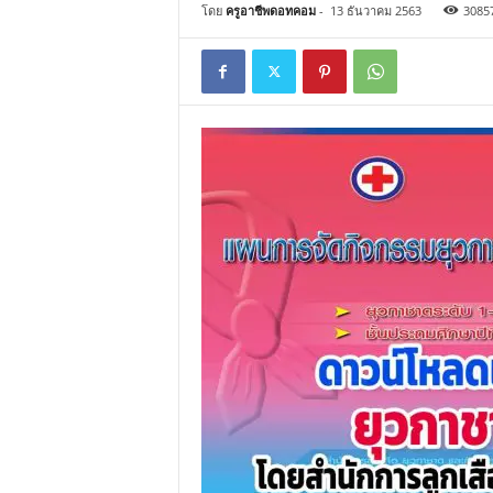
โดย
ครูอาชีพดอทคอม
-
13 ธันวาคม 2563
3085