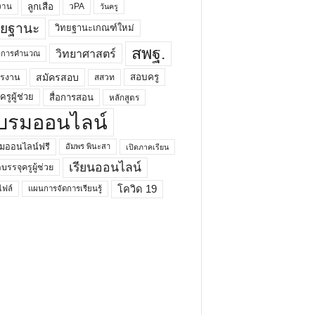
ลูกเสือ
วPA
งาน
วันครู
ทยฐานะ
วิทยฐานะเกณฑ์ใหม่
สพฐ.
วิทยาศาสตร์
ยาการคำนวณ
สมัครสอบ
สอบครู
ครงาน
สสวท
รูผู้ช่วย
สื่อการสอน
หลักสูตร
บรมออนไลน์
มออนไลน์ฟรี
อัมพร พินะสา
เปิดภาคเรียน
เรียนออนไลน์
กบรรจุครูผู้ช่วย
โควิด 19
ฟล์
แผนการจัดการเรียนรู้