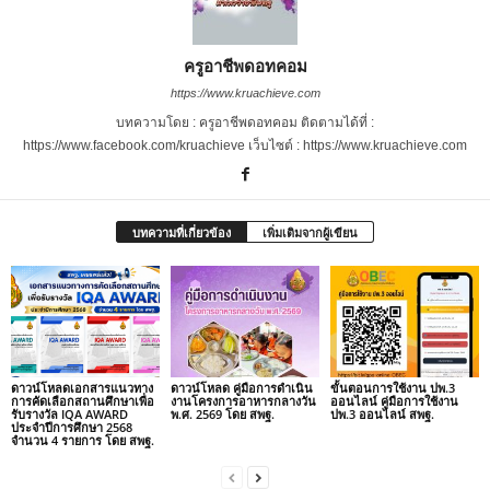
ครูอาชีพดอทคอม
https://www.kruachieve.com
บทความโดย : ครูอาชีพดอทคอม ติดตามได้ที่ :
https://www.facebook.com/kruachieve เว็บไซต์ : https://www.kruachieve.com
บทความที่เกี่ยวข้อง
เพิ่มเติมจากผู้เขียน
ดาวน์โหลดเอกสารแนวทาง
ดาวน์โหลด คู่มือการดำเนิน
ขั้นตอนการใช้งาน ปพ.3
การคัดเลือกสถานศึกษาเพื่อ
งานโครงการอาหารกลางวัน
ออนไลน์ คู่มือการใช้งาน
รับรางวัล IQA AWARD
พ.ศ. 2569 โดย สพฐ.
ปพ.3 ออนไลน์ สพฐ.
ประจำปีการศึกษา 2568
จำนวน 4 รายการ โดย สพฐ.