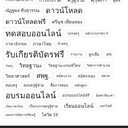
คุรุสภา
ครูผู้ช่วย
คู่มือ
การประกวด
กระทรวงศึกษาธิการ
ดาวน์โหลด
ณัฏฐพล ทีปสุวรรณ
ดาวน์โหลดฟรี
ตรีนุช เทียนทอง
ทดสอบออนไลน์
บรรจุครู
พนักงานราชการ
ภาษาไทย
ภาษาอังกฤษ
ย้ายครู
รับเกียรติบัตรฟรี
ลูกเสือ
วPA
รายงาน
วิทยฐานะ
วิทยฐานะเกณฑ์ใหม่
วิทยาการคำนวณ
วันครู
สพฐ.
วิทยาศาสตร์
สมัครสอบ
สมัครงาน
สสวท
สอบครูผู้ช่วย
สอบครู
สื่อการสอน
หลักสูตร
อบรมออนไลน์
อบรมออนไลน์ฟรี
อัมพร พินะสา
เรียนออนไลน์
เรียกบรรจุครูผู้ช่วย
แจกไฟล์
เปิดภาคเรียน
โควิด 19
แผนการจัดการเรียนรู้