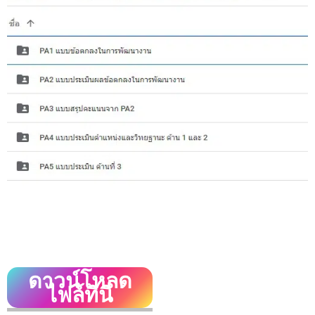
ดาวน์โหลด
ไฟล์ที่นี่