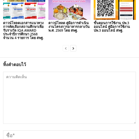
ดาวน์โหลดเอกสารแนวทาง
ดาวน์โหลด คู่มือการดำเนิน
ขั้นตอนการใช้งาน ปพ.3
การคัดเลือกสถานศึกษาเพื่อ
งานโครงการอาหารกลางวัน
ออนไลน์ คู่มือการใช้งาน
รับรางวัล IQA AWARD
พ.ศ. 2569 โดย สพฐ.
ปพ.3 ออนไลน์ สพฐ.
ประจำปีการศึกษา 2568
จำนวน 4 รายการ โดย สพฐ.
ทิ้งคำตอบไว้