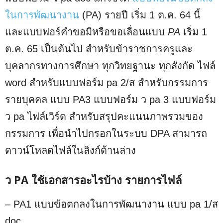
ในการพัฒนางาน
(PA) รายปี เริ่ม 1 ต.ค. 64 นี้
และแบบฟอร์คำขอมีหรือขอเลื่อนแบบ
PA
เริ่ม 1
ต.ค. 65 เป็นต้นไป สำหรับข้าราชการครูและ
บุคลากรทางการศึกษา ทุกวิทยฐานะ ทุกสังกัด ไฟล์
word สำหรับแบบฟอร์ม pa 2/ส สำหรับกรรมการ
รายบุคคล แบบ PA3 แบบฟอร์ม ว pa 3 แบบฟอร์ม
ว pa ไฟล์เวิร์ด สำหรับสรุปคะแนนภาพรวมของ
กรรมการ เพื่อนำไปกรอกในระบบ DPA สามารถ
ดาวน์โหลดไฟล์ในลิงก์ด้านล่าง
ว PA ใช้เอกสารอะไรบ้าง รายการไฟล์
– PA1 แบบข้อตกลงในการพัฒนางาน แบบ pa 1/ส
doc