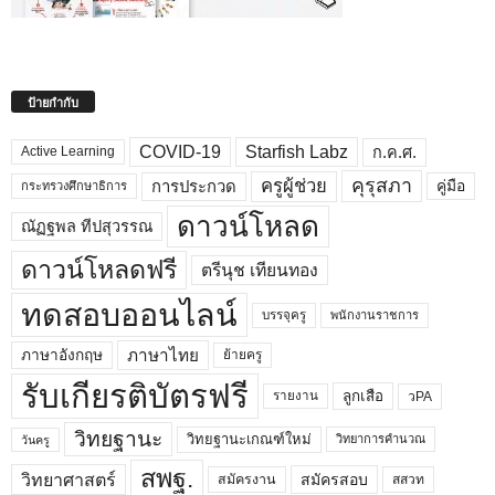
ป้ายกำกับ
COVID-19
Starfish Labz
ก.ค.ศ.
Active Learning
คุรุสภา
ครูผู้ช่วย
คู่มือ
การประกวด
กระทรวงศึกษาธิการ
ดาวน์โหลด
ณัฏฐพล ทีปสุวรรณ
ดาวน์โหลดฟรี
ตรีนุช เทียนทอง
ทดสอบออนไลน์
บรรจุครู
พนักงานราชการ
ภาษาไทย
ภาษาอังกฤษ
ย้ายครู
รับเกียรติบัตรฟรี
ลูกเสือ
วPA
รายงาน
วิทยฐานะ
วิทยฐานะเกณฑ์ใหม่
วิทยาการคำนวณ
วันครู
สพฐ.
วิทยาศาสตร์
สมัครสอบ
สมัครงาน
สสวท