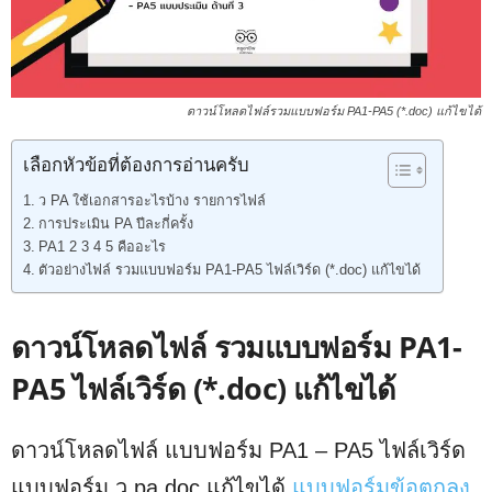
ดาวน์โหลดไฟล์รวมแบบฟอร์ม PA1-PA5 (*.doc) แก้ไขได้
เลือกหัวข้อที่ต้องการอ่านครับ
ว PA ใช้เอกสารอะไรบ้าง รายการไฟล์
การประเมิน PA ปีละกี่ครั้ง
PA1 2 3 4 5 คืออะไร
ตัวอย่างไฟล์ รวมแบบฟอร์ม PA1-PA5 ไฟล์เวิร์ด (*.doc) แก้ไขได้
ดาวน์โหลดไฟล์ รวมแบบฟอร์ม PA1-
PA5 ไฟล์เวิร์ด (*.doc) แก้ไขได้
ดาวน์โหลดไฟล์ แบบฟอร์ม PA1 – PA5 ไฟล์เวิร์ด
แบบฟอร์ม ว pa doc แก้ไขได้
แบบฟอร์มข้อตกลง