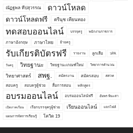
ดาวน์โหลด
ณัฏฐพล ทีปสุวรรณ
ดาวน์โหลดฟรี
ตรีนุช เทียนทอง
ทดสอบออนไลน์
บรรจุครู
พนักงานราชการ
ภาษาไทย
ภาษาอังกฤษ
ย้ายครู
รับเกียรติบัตรฟรี
ลูกเสือ
วPA
รายงาน
วิทยฐานะ
วิทยฐานะเกณฑ์ใหม่
วิทยาการคำนวณ
วันครู
สพฐ.
วิทยาศาสตร์
สมัครสอบ
สมัครงาน
สสวท
สอบครูผู้ช่วย
สอบครู
สื่อการสอน
หลักสูตร
อบรมออนไลน์
อบรมออนไลน์ฟรี
อัมพร พินะสา
เรียนออนไลน์
เรียกบรรจุครูผู้ช่วย
แจกไฟล์
เปิดภาคเรียน
โควิด 19
แผนการจัดการเรียนรู้