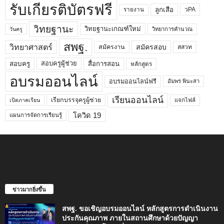
รับเกียรติบัตรฟรี
ลูกเสือ
วPA
รายงาน
วิทยฐานะ
วิทยฐานะเกณฑ์ใหม่
วิทยาการคำนวณ
วันครู
สพฐ.
วิทยาศาสตร์
สมัครสอบ
สมัครงาน
สสวท
สอบครูผู้ช่วย
สอบครู
สื่อการสอน
หลักสูตร
อบรมออนไลน์
อบรมออนไลน์ฟรี
อัมพร พินะสา
เรียนออนไลน์
เรียกบรรจุครูผู้ช่วย
แจกไฟล์
เปิดภาคเรียน
โควิด 19
แผนการจัดการเรียนรู้
ข่าวมากยิ่งขึ้น
สพฐ. ขอเชิญอบรมออนไลน์ หลักสูตรการดำเนินงาน
ประกันคุณภาพ ภายในสถานศึกษาด้วยปัญญา