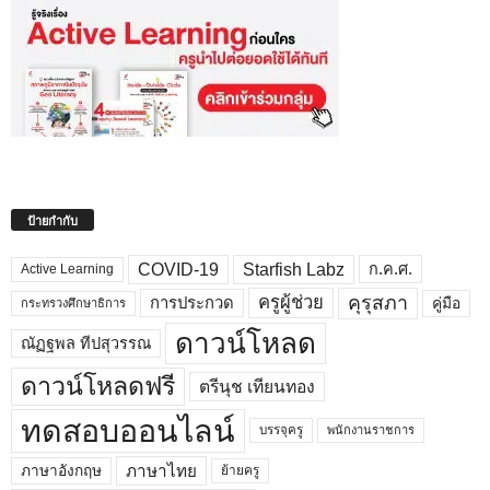
ป้ายกำกับ
COVID-19
Starfish Labz
ก.ค.ศ.
Active Learning
คุรุสภา
ครูผู้ช่วย
คู่มือ
การประกวด
กระทรวงศึกษาธิการ
ดาวน์โหลด
ณัฏฐพล ทีปสุวรรณ
ดาวน์โหลดฟรี
ตรีนุช เทียนทอง
ทดสอบออนไลน์
บรรจุครู
พนักงานราชการ
ภาษาไทย
ภาษาอังกฤษ
ย้ายครู