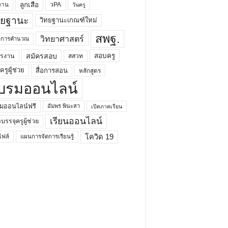
ลูกเสือ
วPA
งาน
วันครู
ทยฐานะ
วิทยฐานะเกณฑ์ใหม่
สพฐ.
วิทยาศาสตร์
ยาการคำนวณ
สมัครสอบ
สอบครู
ครงาน
สสวท
รูผู้ช่วย
สื่อการสอน
หลักสูตร
บรมออนไลน์
มออนไลน์ฟรี
อัมพร พินะสา
เปิดภาคเรียน
เรียนออนไลน์
กบรรจุครูผู้ช่วย
โควิด 19
ฟล์
แผนการจัดการเรียนรู้