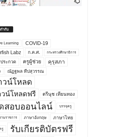
ยกำกับ
COVID-19
ve Learning
rfish Labz
ก.ค.ศ.
กระทรวงศึกษาธิการ
คุรุสภา
ครูผู้ช่วย
รประกวด
อ
ณัฏฐพล ทีปสุวรรณ
าวน์โหลด
วน์โหลดฟรี
ตรีนุช เทียนทอง
ดสอบออนไลน์
บรรจุครู
ภาษาไทย
ภาษาอังกฤษ
กงานราชการ
รับเกียรติบัตรฟรี
ครู