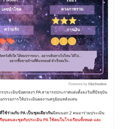
Powered by 
GliaStudios
ารประเมินข้อตกลงฯ PA สามารถประกาศแต่งตั้งลงวันที่ปัจจุบัน
ที่ของกรรมการให้ประเมินผลงานครูย้อนหลังแทน
M
u
ช้ร่วมกับ PA เป็นชุดเดียวกัน
มีคนนอก 2 คนมาร่วมประเมิน
t
รียนคนละชุดกับประเมิน PA ใช้คนในโรงเรียนทั้งหมด และ
e