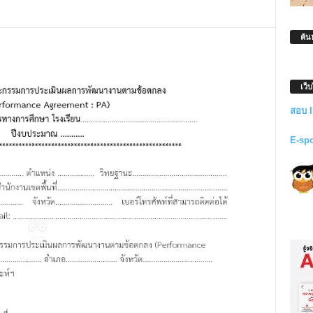
ค้น
เว็
สอบ 
E-sp