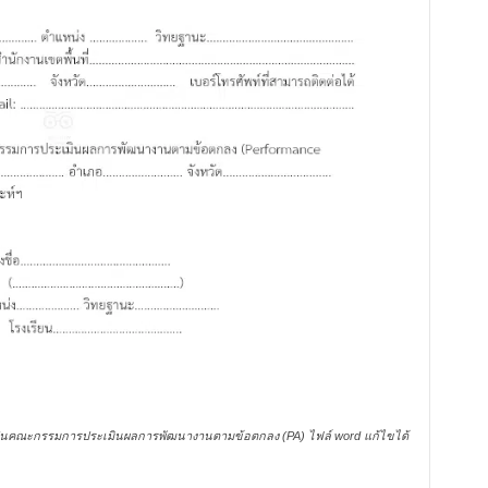
็นคณะกรรมการประเมินผลการพัฒนางานตามข้อตกลง (PA) ไฟล์ word แก้ไขได้