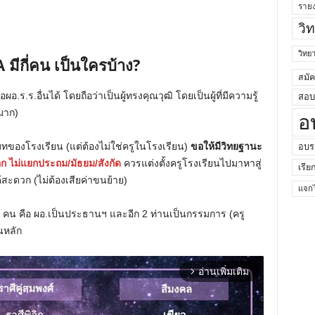
ราย
วิ
วิท
มีกี่คน เป็นใครบ้าง?
สมั
ร.ร.อื่นได้ โดยถือว่าเป็นผู้ทรงคุณวุฒิ โดยเป็นผู้ที่มีความรู้
สอบค
มาก)
อ
บทของโรงเรียน (แต่ต้องไม่ใช่ครูในโรงเรียน)
ขอให้มีวิทยฐานะ
อบร
อก ไม่แยกประถม/มัธยม/สังกัด
ควรแต่งตั้งครูโรงเรียนไปมาหาสู่
เรีย
ด้สะดวก (ไม่ต้องเสียค่าขนย้าย)
แจกไ
3 คน คือ ผอ.เป็นประธานฯ และอีก 2 ท่านเป็นกรรมการ (ครู
นหลัก
อ่านเพิ่มเติม
arrow_forward_ios