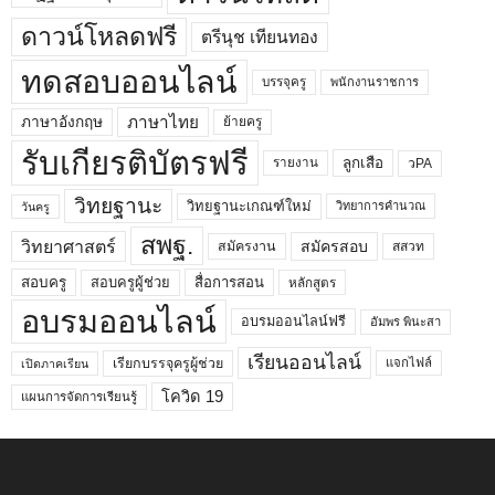
ดาวน์โหลดฟรี
ตรีนุช เทียนทอง
ทดสอบออนไลน์
บรรจุครู
พนักงานราชการ
ภาษาไทย
ภาษาอังกฤษ
ย้ายครู
รับเกียรติบัตรฟรี
ลูกเสือ
วPA
รายงาน
วิทยฐานะ
วิทยฐานะเกณฑ์ใหม่
วิทยาการคำนวณ
วันครู
สพฐ.
วิทยาศาสตร์
สมัครสอบ
สมัครงาน
สสวท
สอบครูผู้ช่วย
สอบครู
สื่อการสอน
หลักสูตร
อบรมออนไลน์
อบรมออนไลน์ฟรี
อัมพร พินะสา
เรียนออนไลน์
เรียกบรรจุครูผู้ช่วย
แจกไฟล์
เปิดภาคเรียน
โควิด 19
แผนการจัดการเรียนรู้