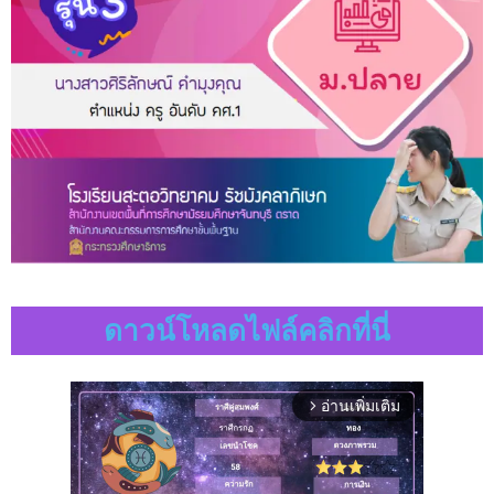
ดาวน์โหลดไฟล์คลิกที่นี่
อ่านเพิ่มเติม
arrow_forward_ios