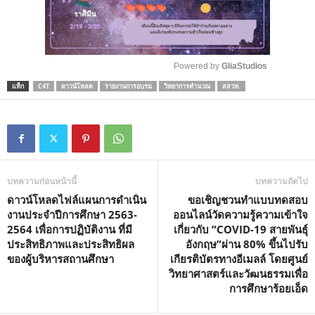
Powered by 
GliaStudios
แท็ก
C4T
ดาวน์โหลด
รายงานการอบรม
วิทยาการคำนวณ
สสวท.
M
u
t
e
บทความก่อนหน้านี้
บทความถัดไป
ดาวน์โหลดไฟล์แผนการดำเนิน
ขอเชิญชวนทำแบบทดสอบ
งานประจำปีการศึกษา 2563-
ออนไลน์วัดความรู้ความเข้าใจ
2564 เพื่อการปฏิบัติงาน ที่มี
เกี่ยวกับ ”COVID-19 สายพันธุ์
ประสิทธิภาพและประสิทธิผล
อังกฤษ”ผ่าน 80% ขึ้นไปรับ
ของผู้บริหารสถานศึกษา
เกียรติบัตรทางอีเมลล์ โดยศูนย์
วิทยาศาสตร์และวัฒนธรรมเพื่อ
การศึกษาร้อยเอ็ด