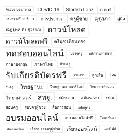
COVID-19
Starfish Labz
ก.ค.ศ.
Active Learning
คุรุสภา
ครูผู้ช่วย
คู่มือ
การประกวด
กระทรวงศึกษาธิการ
ดาวน์โหลด
ณัฏฐพล ทีปสุวรรณ
ดาวน์โหลดฟรี
ตรีนุช เทียนทอง
ทดสอบออนไลน์
บรรจุครู
พนักงานราชการ
ภาษาไทย
ภาษาอังกฤษ
ย้ายครู
รับเกียรติบัตรฟรี
ลูกเสือ
วPA
รายงาน
วิทยฐานะ
วิทยฐานะเกณฑ์ใหม่
วิทยาการคำนวณ
วันครู
สพฐ.
วิทยาศาสตร์
สมัครสอบ
สมัครงาน
สสวท
สอบครูผู้ช่วย
สอบครู
สื่อการสอน
หลักสูตร
อบรมออนไลน์
อบรมออนไลน์ฟรี
อัมพร พินะสา
เรียนออนไลน์
เรียกบรรจุครูผู้ช่วย
แจกไฟล์
เปิดภาคเรียน