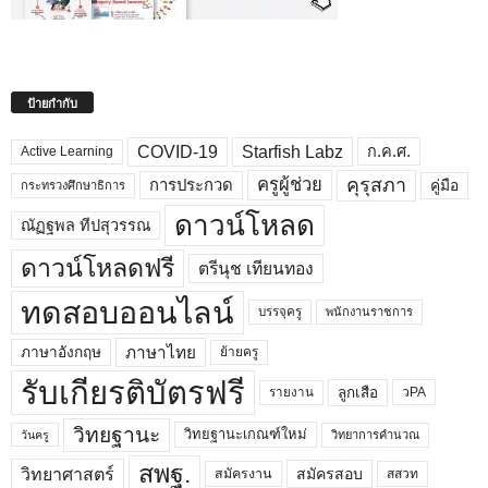
ป้ายกำกับ
COVID-19
Starfish Labz
ก.ค.ศ.
Active Learning
คุรุสภา
ครูผู้ช่วย
คู่มือ
การประกวด
กระทรวงศึกษาธิการ
ดาวน์โหลด
ณัฏฐพล ทีปสุวรรณ
ดาวน์โหลดฟรี
ตรีนุช เทียนทอง
ทดสอบออนไลน์
บรรจุครู
พนักงานราชการ
ภาษาไทย
ภาษาอังกฤษ
ย้ายครู
รับเกียรติบัตรฟรี
ลูกเสือ
วPA
รายงาน
วิทยฐานะ
วิทยฐานะเกณฑ์ใหม่
วิทยาการคำนวณ
วันครู
สพฐ.
วิทยาศาสตร์
สมัครสอบ
สมัครงาน
สสวท