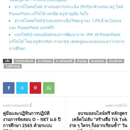
ดาวน์โหลดไฟล์ นำเสนอการประเมิน PA Ppt ตำแหน่ง ครู ไฟล์
PowerPoint แก้ไขได้ เครดิต ครูชาญชัย ก้อใจ
ดาวน์โหลดไฟล์นำเสนอประเมินวิทยะฐานะ ว.PA ด้วย Canva
และ PowerPoint แจกฟรี!!
แจกไฟล์นำเสนอข้อตกลงการพัฒนางาน วPA ว9 PowerPoint
แก้ไขได้ โดย ครูจักรภัทร ภาษาสุข เพจครูตงแจกปกและข่าววงการ
การศึกษา
แท็ก
การประเมิน PA
ดาวน์โหลด
ดาวน์โหลดฟรี
นำเสนอ
นำเสนอ PA
ประเมิน PA
ไฟล์นำเสนอ
บทความก่อนหน้านี้
บทความถัดไป
คู่มือและปฏิทินการปฏิบัติ
อบรมออนไลน์ฟรี หลักสูตร
งานการจัดสอบ O – NET ม.6 ปี
เคล็ดไม่ลับ “สร้างสื่อ Tik Tok
การศึกษา 2565 ด้วยระบบ
ง่าย ๆ ใครๆ ก็อยากเรียนซ้ำ” วัน