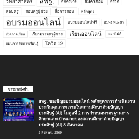
สพฐ.
วิทยาศาสตร์
สมัครสอบ
สมัครงาน
สสวท
สอบครูผู้ช่วย
สอบครู
สื่อการสอน
หลักสูตร
อบรมออนไลน์
อบรมออนไลน์ฟรี
อัมพร พินะสา
เรียนออนไลน์
เรียกบรรจุครูผู้ช่วย
แจกไฟล์
เปิดภาคเรียน
โควิด 19
แผนการจัดการเรียนรู้
ข่าวมากยิ่งขึ้น
สพฐ. ขอเชิญอบรมออนไลน์ หลักสูตรการดำเนินงาน
ประกันคุณภาพ ภายในสถานศึกษาด้วยปัญญา
ประดิษฐ์ (AI) โมดูลที่ 2 การกำหนดมาตรฐานการ
ศึกษาและเป้าหมายของสถานศึกษาด้วยปัญญา
ประดิษฐ์ (AI) 8 สิงหาคม...
5 สิงหาคม 2569