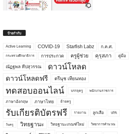
ป้ายกำกับ
COVID-19
Starfish Labz
ก.ค.ศ.
Active Learning
คุรุสภา
ครูผู้ช่วย
คู่มือ
การประกวด
กระทรวงศึกษาธิการ
ดาวน์โหลด
ณัฏฐพล ทีปสุวรรณ
ดาวน์โหลดฟรี
ตรีนุช เทียนทอง
ทดสอบออนไลน์
บรรจุครู
พนักงานราชการ
ภาษาไทย
ภาษาอังกฤษ
ย้ายครู
รับเกียรติบัตรฟรี
ลูกเสือ
วPA
รายงาน
วิทยฐานะ
วิทยฐานะเกณฑ์ใหม่
วิทยาการคำนวณ
วันครู