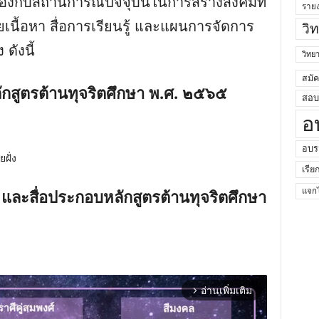
้องกับสถานการณ์ปัจจุบันในการสร้างสังคมที่
ราย
เนื้อหา สื่อการเรียนรู้ และแผนการจัดการ
วิ
 ดังนี้
วิท
สมั
กสูตรต้านทุจริตศึกษา พ.ศ. ๒๕๖๕
สอบค
อ
อบร
ฝั่ง
เรีย
 และสื่อประกอบหลักสูตรต้านทุจริตศึกษา
แจกไ
อ่านเพิ่มเติม
arrow_forward_ios