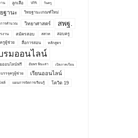
ลูกเสือ
วPA
งาน
วันครู
ทยฐานะ
วิทยฐานะเกณฑ์ใหม่
สพฐ.
วิทยาศาสตร์
ยาการคำนวณ
สมัครสอบ
สอบครู
ครงาน
สสวท
รูผู้ช่วย
สื่อการสอน
หลักสูตร
บรมออนไลน์
มออนไลน์ฟรี
อัมพร พินะสา
เปิดภาคเรียน
เรียนออนไลน์
กบรรจุครูผู้ช่วย
โควิด 19
ฟล์
แผนการจัดการเรียนรู้