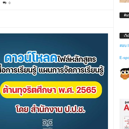
0
ค้น
เว็
สอบ 
E-sp