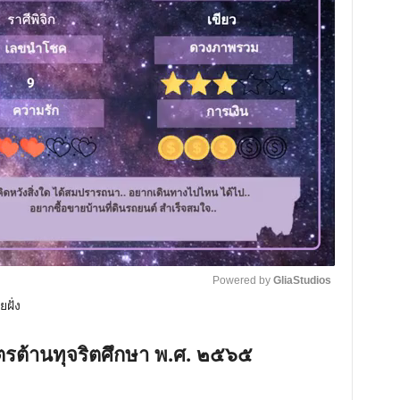
Powered by 
GliaStudios
ฝั่ง
M
ูตรต้านทุจริตศึกษา พ.ศ. ๒๕๖๕
u
t