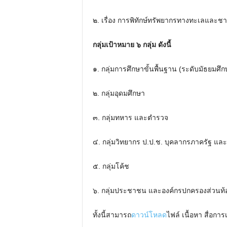
๒. เรื่อง การพิทักษ์ทรัพยากรทางทะเลและชาย
กลุ่มเป้าหมาย ๖ กลุ่ม ดังนี้
๑. กลุ่มการศึกษาขั้นพื้นฐาน (ระดับมัธยม
๒. กลุ่มอุดมศึกษา
๓. กลุ่มทหาร และตำรวจ
๔. กลุ่มวิทยากร ป.ป.ช. บุคลากรภาครัฐ และ
๕. กลุ่มโค้ช
๖. กลุ่มประชาชน และองค์กรปกครองส่วนท้อ
ทั้งนี้สามารถ
ดาวน์โหลด
ไฟล์ เนื้อหา สื่อกา