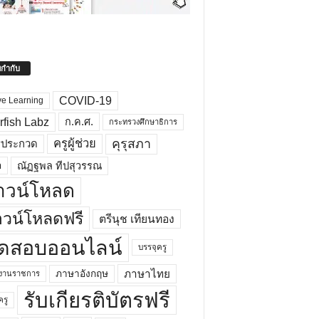
ยกำกับ
COVID-19
ve Learning
rfish Labz
ก.ค.ศ.
กระทรวงศึกษาธิการ
คุรุสภา
ครูผู้ช่วย
รประกวด
อ
ณัฏฐพล ทีปสุวรรณ
าวน์โหลด
วน์โหลดฟรี
ตรีนุช เทียนทอง
ดสอบออนไลน์
บรรจุครู
ภาษาไทย
ภาษาอังกฤษ
กงานราชการ
รับเกียรติบัตรฟรี
ครู