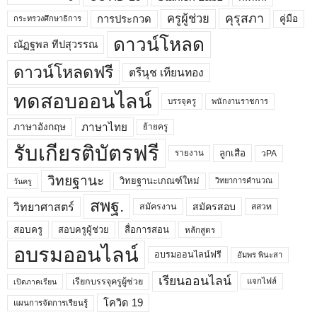
คุรุสภา
ครูผู้ช่วย
คู่มือ
การประกวด
กระทรวงศึกษาธิการ
ดาวน์โหลด
ณัฏฐพล ทีปสุวรรณ
ดาวน์โหลดฟรี
ตรีนุช เทียนทอง
ทดสอบออนไลน์
บรรจุครู
พนักงานราชการ
ภาษาไทย
ภาษาอังกฤษ
ย้ายครู
รับเกียรติบัตรฟรี
ลูกเสือ
วPA
รายงาน
วิทยฐานะ
วิทยฐานะเกณฑ์ใหม่
วิทยาการคำนวณ
วันครู
สพฐ.
วิทยาศาสตร์
สมัครสอบ
สมัครงาน
สสวท
สอบครูผู้ช่วย
สอบครู
สื่อการสอน
หลักสูตร
อบรมออนไลน์
อบรมออนไลน์ฟรี
อัมพร พินะสา
เรียนออนไลน์
เรียกบรรจุครูผู้ช่วย
แจกไฟล์
เปิดภาคเรียน
โควิด 19
แผนการจัดการเรียนรู้