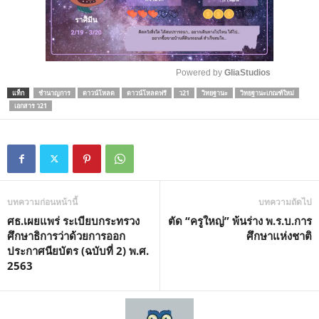
Powered by 
GliaStudios
แท็ก
ชำนาญการ
ดาวน์โหลด
ดาวน์โหลดฟรี
ว21
วิทยฐานะ
วิทยฐานะเกณฑ์ใหม่
M
เอกสาร ว21
u
t
e
บทความก่อนหน้านี้
บทความถัดไป
ศธ.เผยแพร่ ระเบียบกระทรวง
ตัด “ครูใหญ่” พ้นร่าง พ.ร.บ.การ
ศึกษาธิการว่าด้วยการออก
ศึกษาแห่งชาติ
ประกาศนียบัตร (ฉบับที่ 2) พ.ศ.
2563