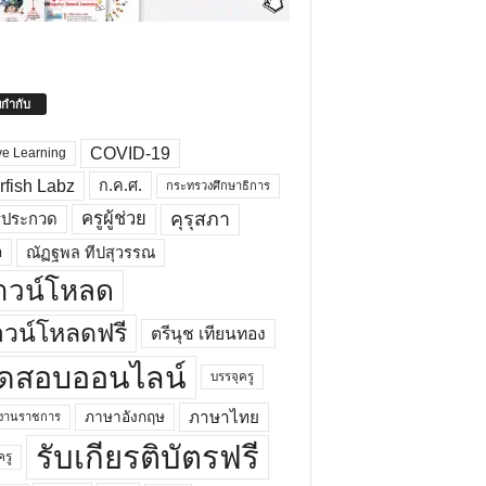
ยกำกับ
COVID-19
ve Learning
rfish Labz
ก.ค.ศ.
กระทรวงศึกษาธิการ
คุรุสภา
ครูผู้ช่วย
รประกวด
อ
ณัฏฐพล ทีปสุวรรณ
าวน์โหลด
วน์โหลดฟรี
ตรีนุช เทียนทอง
ดสอบออนไลน์
บรรจุครู
ภาษาไทย
ภาษาอังกฤษ
กงานราชการ
รับเกียรติบัตรฟรี
ครู