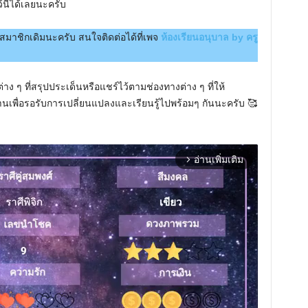
้นี้ได้เลยนะครับ
สมาชิกเดิมนะครับ สนใจติดต่อได้ที่เพจ
ห้องเรียนอนุบาล by ครู
ง ๆ ที่สรุปประเด็นหรือแชร์ไว้ตามช่องทางต่าง ๆ ที่ให้
เพื่อรอรับการเปลี่ยนแปลงและเรียนรู้ไปพร้อมๆ กันนะครับ 🥰
อ่านเพิ่มเติม
arrow_forward_ios