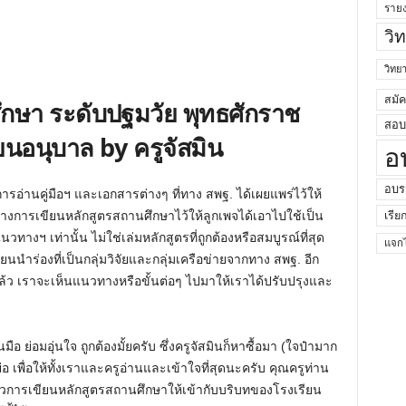
ราย
วิ
วิท
สมั
ึกษา ระดับปฐมวัย พุทธศักราช
สอบค
ยนอนุบาล by ครูจัสมิน
อ
อบร
การอ่านคู่มือฯ และเอกสารต่างๆ ที่ทาง สพฐ. ได้เผยแพร่ไว้ให้
วทางการเขียนหลักสูตรสถานศึกษาไว้ให้ลูกเพจได้เอาไปใช้เป็น
เรีย
วทางฯ เท่านั้น ไม่ใช่เล่มหลักสูตรที่ถูกต้องหรือสมบูรณ์ที่สุด
แจกไ
ำร่องที่เป็นกลุ่มวิจัยและกลุ่มเครือข่ายจากทาง สพฐ. อีก
ล้ว เราจะเห็นแนวทางหรือขั้นต่อๆ ไปมาให้เราได้ปรับปรุงและ
ือ ย่อมอุ่นใจ ถูกต้องมั้ยครับ ซึ่งครูจัสมินก็หาซื้อมา (ใจป๋ามาก
่อย่อ เพื่อให้ทั้งเราและครูอ่านและเข้าใจที่สุดนะครับ คุณครูท่าน
การเขียนหลักสูตรสถานศึกษาให้เข้ากับบริบทของโรงเรียน