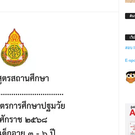
ค้น
เว็
สอบ 
E-sp