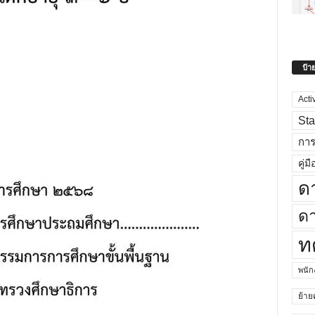
ป้า
Acti
Sta
กา
คู่มื
ด
ดา
ท
พนั
ย้าย