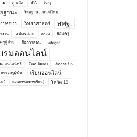
ลูกเสือ
วPA
งาน
วันครู
ทยฐานะ
วิทยฐานะเกณฑ์ใหม่
สพฐ.
วิทยาศาสตร์
ยาการคำนวณ
สมัครสอบ
สอบครู
ครงาน
สสวท
รูผู้ช่วย
สื่อการสอน
หลักสูตร
บรมออนไลน์
มออนไลน์ฟรี
อัมพร พินะสา
เปิดภาคเรียน
เรียนออนไลน์
กบรรจุครูผู้ช่วย
โควิด 19
ฟล์
แผนการจัดการเรียนรู้