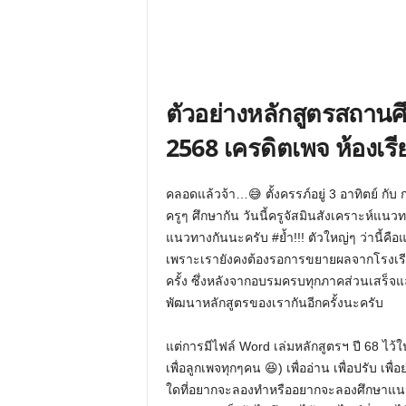
ตัวอย่างหลักสูตรสถานศ
2568 เครดิตเพจ ห้องเรี
คลอดแล้วจ้า…😅 ตั้งครรภ์อยู่ 3 อาทิตย์ กับ 
ครูๆ ศึกษากัน วันนี้ครูจัสมินสังเคราะห์แน
แนวทางกันนะครับ #ย้ำ!!! ตัวใหญ่ๆ ว่านี้คือแน
เพราะเรายังคงต้องรอการขยายผลจากโรงเรียนน
ครั้ง ซึ่งหลังจากอบรมครบทุกภาคส่วนเสร็จแ
พัฒนาหลักสูตรของเรากันอีกครั้งนะครับ
แต่การมีไฟล์ Word เล่มหลักสูตรฯ ปี 68 ไว้ในม
เพื่อลูกเพจทุกๆคน 😆) เพื่ออ่าน เพื่อปรับ เพื
ใดที่อยากจะลองทำหรืออยากจะลองศึกษาแนว