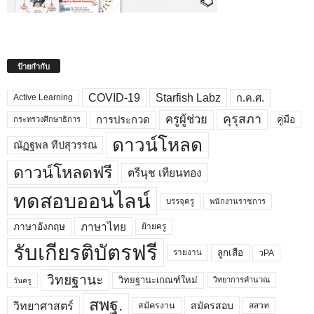
ป้ายกำกับ
COVID-19
Starfish Labz
ก.ค.ศ.
Active Learning
คุรุสภา
ครูผู้ช่วย
คู่มือ
การประกวด
กระทรวงศึกษาธิการ
ดาวน์โหลด
ณัฏฐพล ทีปสุวรรณ
ดาวน์โหลดฟรี
ตรีนุช เทียนทอง
ทดสอบออนไลน์
บรรจุครู
พนักงานราชการ
ภาษาไทย
ภาษาอังกฤษ
ย้ายครู
รับเกียรติบัตรฟรี
ลูกเสือ
วPA
รายงาน
วิทยฐานะ
วิทยฐานะเกณฑ์ใหม่
วิทยาการคำนวณ
วันครู
สพฐ.
วิทยาศาสตร์
สมัครสอบ
สมัครงาน
สสวท