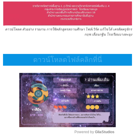
ดาวน์โหลด ตัวอย่าง รายงาน การใช้หลักสูตรสถานศึกษา ไฟล์เวิร์ด แก้ไขได้ เครดิตครูจักร
กฤช เลื่อนกฐิน โรงเรียนบางละมุง
ดาวน์โหลดไฟล์คลิกที่นี่
อ่านเพิ่มเติม
arrow_forward_ios
Powered by 
GliaStudios