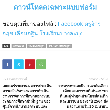
ดาวน์โหลดเฉพาะแบบฟอร์ม
M
u
t
e
ขอบคุณที่มาของไฟล์ :
Facebook ครูจักร
กฤช เลื่อนกฐิน โรงเรียนบางละมุง
แท็ก
ดาวน์โหลด
ประเมินหลักสูตร
รายงานการใช้หลักสูตร
บทความก่อนหน้านี้
บทความถัดไป
เผยแพร่รายงาน ผลการประเมิน
การสรรหาและพิจารณาคัดเลือก
ความสำเร็จของผลการดำเนิน
เด็กเเละเยาวชนดีเด่นแห่งชา
งานการจัดการศึกษานอกระบบ
ติเเละผู้ทำคุณประโยชน์ต่อเด็ก
ระดับการศึกษาขั้นพื้นฐาน ของ
เเละเยาวชน ประจำปี 2564 ส่ง
ศูนย์การศึกษานอกระบบและ
ผลงานภายใน 30 เมษายน