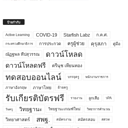
ป้ายกำกับ
COVID-19
Starfish Labz
ก.ค.ศ.
Active Learning
คุรุสภา
ครูผู้ช่วย
คู่มือ
การประกวด
กระทรวงศึกษาธิการ
ดาวน์โหลด
ณัฏฐพล ทีปสุวรรณ
ดาวน์โหลดฟรี
ตรีนุช เทียนทอง
ทดสอบออนไลน์
บรรจุครู
พนักงานราชการ
ภาษาไทย
ภาษาอังกฤษ
ย้ายครู
รับเกียรติบัตรฟรี
ลูกเสือ
วPA
รายงาน
วิทยฐานะ
วิทยฐานะเกณฑ์ใหม่
วิทยาการคำนวณ
วันครู
สพฐ.
วิทยาศาสตร์
สมัครสอบ
สมัครงาน
สสวท