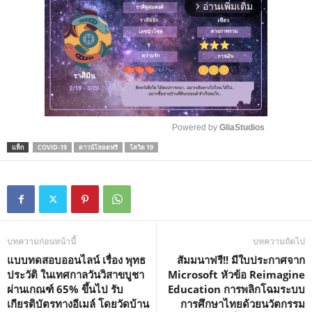
อ่านเพิ่มเติม
arrow_forward_ios
Powered by 
GliaStudios
แท็ก
COVID-19
ดาวน์โหลดฟรี
โควิด 19
M
u
t
e
บทความก่อนหน้านี้
บทความถัดไป
แบบทดสอบออนไลน์ เรื่อง พุทธ
สัมมนาฟรี!! มีใบประกาศจาก
ประวัติ ในเทศกาลวันวิสาขบูชา
Microsoft หัวข้อ Reimagine
ผ่านเกณฑ์ 65% ขึ้นไป รับ
Education การพลิกโฉมระบบ
เกียรติบัตรทางอีเมล์ โดยวัดบ้าน
การศึกษาไทยด้วยนวัตกรรม