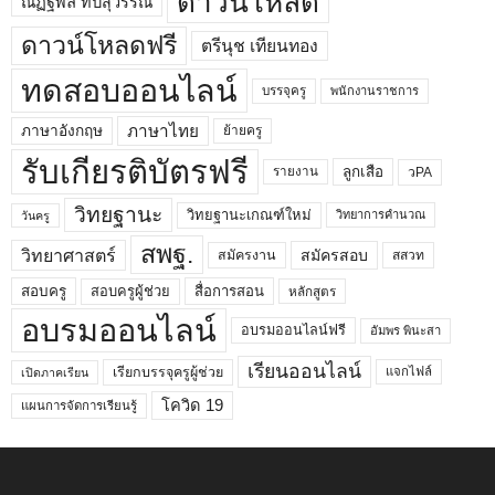
ดาวน์โหลด
ณัฏฐพล ทีปสุวรรณ
ดาวน์โหลดฟรี
ตรีนุช เทียนทอง
ทดสอบออนไลน์
บรรจุครู
พนักงานราชการ
ภาษาไทย
ภาษาอังกฤษ
ย้ายครู
รับเกียรติบัตรฟรี
ลูกเสือ
วPA
รายงาน
วิทยฐานะ
วิทยฐานะเกณฑ์ใหม่
วิทยาการคำนวณ
วันครู
สพฐ.
วิทยาศาสตร์
สมัครสอบ
สมัครงาน
สสวท
สอบครูผู้ช่วย
สอบครู
สื่อการสอน
หลักสูตร
อบรมออนไลน์
อบรมออนไลน์ฟรี
อัมพร พินะสา
เรียนออนไลน์
เรียกบรรจุครูผู้ช่วย
แจกไฟล์
เปิดภาคเรียน
โควิด 19
แผนการจัดการเรียนรู้