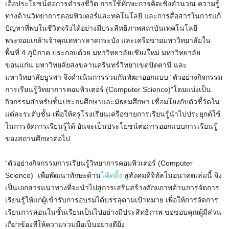
เอื้อประโยชน์ต่อการดำรงชีวิต การใช้ทักษะการคิดเชิงคำนวณ ความรู้
ทางด้านวิทยาการคอมพิวเตอร์และทคโนโลยี และการสื่อสารในการแก้
ปัญหาที่พบในชีวิตจริงได้อย่างมีประสิทธิภาพสถาบันเทคโนโลยี
พระจอมเกล้าเจ้าคุณทหารลาดกระบัง และเครือข่ายมหาวิทยาลัยใน
พื้นที่ 4 ภูมิภาค ประกอบด้วย มหาวิทยาลัยเชียงใหม่ มหาวิทยาลัย
ขอนแก่น มหาวิทยลัยสงขลานครินทร์วิทยาเขตปัตตานี และ
มหาวิทยาลัยบูรพา จึงดำเนินการร่วมกันพัฒาออกแบบ “ตัวอย่างกิจกรรม
การเรียนรู้วิทยาการคอมพิวเตอร์ (Computer Science)”โดยแบ่งเป็น
กิจกรรมสำหรับชั้นประถมศึกษาและมัธยมศึกษา เชื่อมโยงกับตัวชี้วัดใน
แต่ละระดับชั้น เพื่อให้ครูโรงเรียนเครือข่ายการเรียนรู้นำไปประยุกต์ใช้
ในการจัดการเรียนรู้ได้ อันจะเป็นประโยชน์ต่อการออกแบบการเรียนรู้
ของสถานศึกษาต่อไป
“ตัวอย่างกิจกรรมการเรียนรู้วิทยาการคอมพิวเตอร์ (Computer
Science)” เพื่อพัฒนาทักษะด้าน
โค้ดดิ้ง
สู่สังคมดิจิทัลในอนาคตเล่มนี้ จึง
เป็นเอกสารแนวทางที่จะนำไปสู่การเสริมสร้างศักยภาพด้านการจัดการ
เรียนรู้ให้แก่ผู้เข้ารับการอบรมได้บรรลุตามเป้าหมาย เพื่อให้การจัดการ
เรียนการสอนในชั้นเรียนเป็นไปอย่างมีประสิทธิภาพ ขอขอบคุณผู้มีส่วน
เกี่ยวข้องที่ให้ความร่วมมือเป็นอย่างดียิ่ง