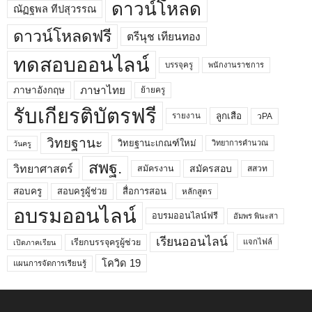
ดาวน์โหลด
ณัฏฐพล ทีปสุวรรณ
ดาวน์โหลดฟรี
ตรีนุช เทียนทอง
ทดสอบออนไลน์
บรรจุครู
พนักงานราชการ
ภาษาไทย
ภาษาอังกฤษ
ย้ายครู
รับเกียรติบัตรฟรี
ลูกเสือ
วPA
รายงาน
วิทยฐานะ
วิทยฐานะเกณฑ์ใหม่
วิทยาการคำนวณ
วันครู
สพฐ.
วิทยาศาสตร์
สมัครสอบ
สมัครงาน
สสวท
สอบครูผู้ช่วย
สอบครู
สื่อการสอน
หลักสูตร
อบรมออนไลน์
อบรมออนไลน์ฟรี
อัมพร พินะสา
เรียนออนไลน์
เรียกบรรจุครูผู้ช่วย
แจกไฟล์
เปิดภาคเรียน
โควิด 19
แผนการจัดการเรียนรู้