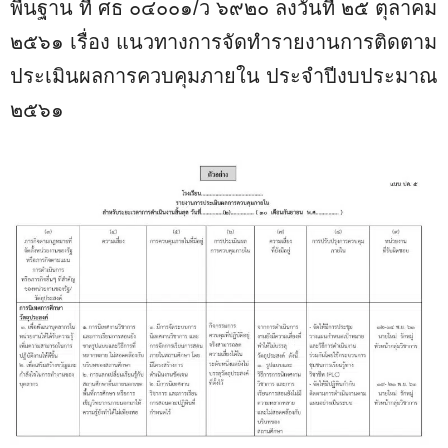
พื้นฐาน ที่ ศธ ๐๔๐๐๑/ว ๖๙๒๐ ลงวันที่ ๒๕ ตุลาคม
๒๕๖๑ เรื่อง แนวทางการจัดทำรายงานการติดตาม
ประเมินผลการควบคุมภายใน ประจำปีงบประมาณ
๒๕๖๑