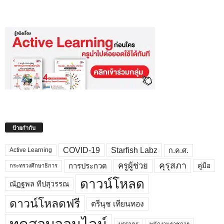
ป้ายกำกับ
COVID-19
Starfish Labz
ก.ค.ศ.
Active Learning
คุรุสภา
ครูผู้ช่วย
คู่มือ
การประกวด
กระทรวงศึกษาธิการ
ดาวน์โหลด
ณัฏฐพล ทีปสุวรรณ
ดาวน์โหลดฟรี
ตรีนุช เทียนทอง
บรรจุครู
พนักงานราชการ