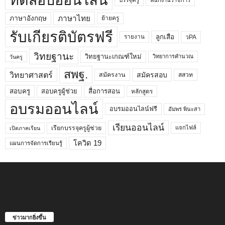
ทดสอบออนไลน์
ภาษาไทย
ภาษาอังกฤษ
ย้ายครู
รับเกียรติบัตรฟรี
ลูกเสือ
วPA
รายงาน
วิทยฐานะ
วิทยฐานะเกณฑ์ใหม่
วิทยาการคำนวณ
วันครู
สพฐ.
วิทยาศาสตร์
สมัครสอบ
สมัครงาน
สสวท
สอบครูผู้ช่วย
สอบครู
สื่อการสอน
หลักสูตร
อบรมออนไลน์
อบรมออนไลน์ฟรี
อัมพร พินะสา
เรียนออนไลน์
เรียกบรรจุครูผู้ช่วย
แจกไฟล์
เปิดภาคเรียน
โควิด 19
แผนการจัดการเรียนรู้
ข่าวมากยิ่งขึ้น