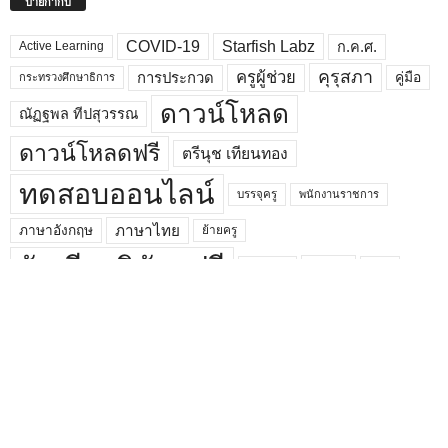
ป้ายกำกับ
COVID-19
Starfish Labz
ก.ค.ศ.
Active Learning
คุรุสภา
ครูผู้ช่วย
คู่มือ
การประกวด
กระทรวงศึกษาธิการ
ดาวน์โหลด
ณัฏฐพล ทีปสุวรรณ
ดาวน์โหลดฟรี
ตรีนุช เทียนทอง
ทดสอบออนไลน์
บรรจุครู
พนักงานราชการ
ภาษาไทย
ภาษาอังกฤษ
ย้ายครู
รับเกียรติบัตรฟรี
ลูกเสือ
วPA
รายงาน
วิทยฐานะ
วิทยฐานะเกณฑ์ใหม่
วิทยาการคำนวณ
วันครู
สพฐ.
วิทยาศาสตร์
สมัครสอบ
สมัครงาน
สสวท
สอบครูผู้ช่วย
สอบครู
สื่อการสอน
หลักสูตร
อบรมออนไลน์
อบรมออนไลน์ฟรี
อัมพร พินะสา