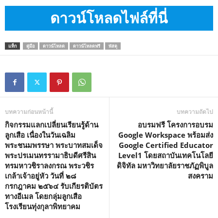
ดาวน์โหลดไฟล์ที่นี่
แท็ก
คู่มือ
ดาวน์โหลด
ดาวน์โหลดฟรี
พัสดุ
บทความก่อนหน้านี้
บทความถัดไป
กิจกรรมแลกเปลี่ยนเรียนรู้ด้าน
อบรมฟรี โครงการอบรม
ลูกเสือ เนื่องในวันเฉลิม
Google Workspace พร้อมส่ง
พระชนมพรรษา พระบาทสมเด็จ
Google Certified Educator
พระปรเมนทรรามาธิบดีศรีสิน
Level1 โดยสถาบันเทคโนโลยี
ทรมหาวชิราลงกรณ พระวชิร
ดิจิทัล มหาวิทยาลัยราชภัฏพิบูล
เกล้าเจ้าอยู่หัว วันที่ ๒๘
สงคราม
กรกฎาคม ๒๕๖๔ รับเกียรติบัตร
ทางอีเมล โดยกลุ่มลูกเสือ
โรงเรียนทุ่งกุลาพิทยาคม