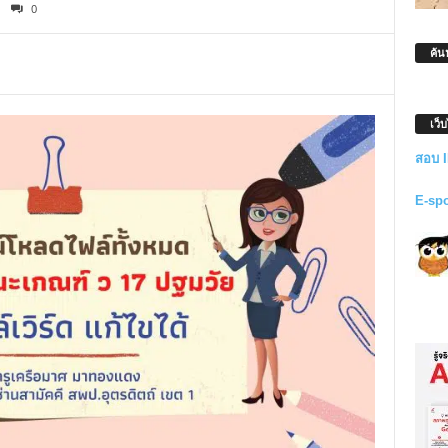
0
ค้น
เว็
สอบ 
E-sp