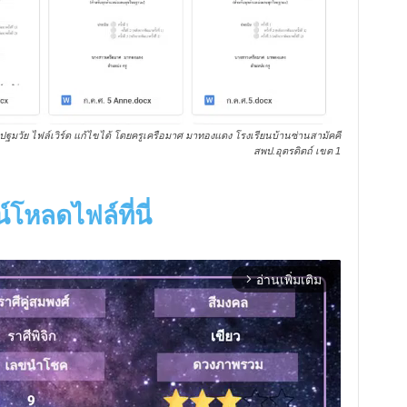
มวัย ไฟล์เวิร์ด แก้ไขได้ โดยครูเครือมาศ มาทองแดง โรงเรียนบ้านซ่านสามัคคี
สพป.อุตรดิตถ์ เขต 1
์โหลดไฟล์ที่นี่
อ่านเพิ่มเติม
arrow_forward_ios