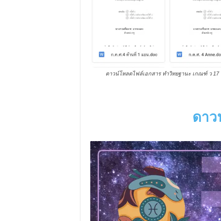
ดาวน์โหลดไฟล์เอกสาร ทำวิทยฐานะ เกณฑ์ ว 17 ปฐ
ดาวน