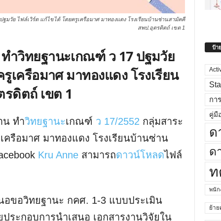
มวัย ไฟล์เวิร์ด แก้ไขได้ โดยครูเครือมาศ มาทองแดง โรงเรียนบ้านซ่านสามัคคี
สพป.อุตรดิตถ์ เขต 1
ป้า
ทำวิทยฐานะเกณฑ์ ว 17 ปฐมวัย
ยครูเครือมาศ มาทองแดง โรงเรียน
Acti
Sta
ตรดิตถ์ เขต 1
กา
คู่มื
าน ทำ
วิทยฐานะ
เกณฑ์
ว 17/2552
กลุ่มสาระ
ด
วเครือมาศ มาทองแดง โรงเรียนบ้านซ่าน
ดา
 Facebook
Kru Anne
สามารถ
ดาวน์โหลด
ไฟล์
ท
พนั
อขอวิทยฐานะ กคศ. 1-3 แบบประเมิน
ย้าย
้อยประกอบการนำเสนอ เอกสารงานวิจัยใน