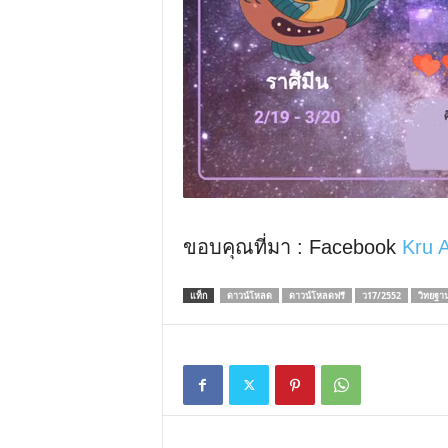
ขอบคุณที่มา : Facebook
Kru 
แท็ก
ดาวน์โหลด
ดาวน์โหลดฟรี
ว17/2552
วิทยฐา