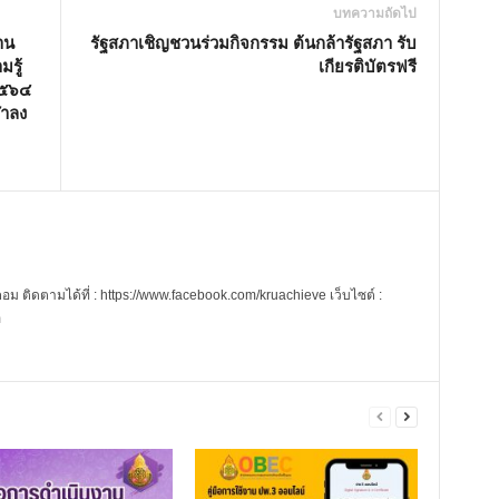
บทความถัดไป
าน
รัฐสภาเชิญชวนร่วมกิจกรรม ต้นกล้ารัฐสภา รับ
มรู้
เกียรติบัตรฟรี
๒๕๖๔
ฬาลง
 ติดตามได้ที่ : https://www.facebook.com/kruachieve เว็บไซต์ :
m