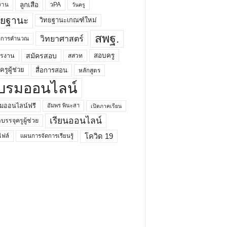
ลูกเสือ
วPA
งาน
วันครู
ทยฐานะ
วิทยฐานะเกณฑ์ใหม่
สพฐ.
วิทยาศาสตร์
ยาการคำนวณ
สมัครสอบ
สอบครู
ครงาน
สสวท
รูผู้ช่วย
สื่อการสอน
หลักสูตร
บรมออนไลน์
มออนไลน์ฟรี
อัมพร พินะสา
เปิดภาคเรียน
เรียนออนไลน์
กบรรจุครูผู้ช่วย
โควิด 19
ฟล์
แผนการจัดการเรียนรู้