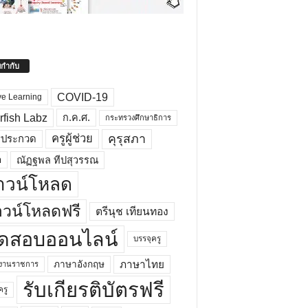
ยกำกับ
COVID-19
ve Learning
rfish Labz
ก.ค.ศ.
กระทรวงศึกษาธิการ
คุรุสภา
ครูผู้ช่วย
รประกวด
อ
ณัฏฐพล ทีปสุวรรณ
าวน์โหลด
วน์โหลดฟรี
ตรีนุช เทียนทอง
ดสอบออนไลน์
บรรจุครู
ภาษาไทย
ภาษาอังกฤษ
กงานราชการ
รับเกียรติบัตรฟรี
ครู