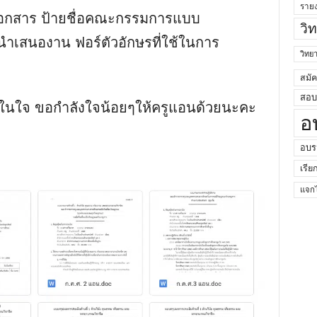
ราย
อเอกสาร ป้ายชื่อคณะกรรมการแบบ
วิ
ะนำเสนองาน ฟอร์ตัวอักษรที่ใช้ในการ
วิท
สมั
สอบค
่สนในใจ ขอกำลังใจน้อยๆให้ครูแอนด้วยนะคะ
อ
อบร
เรีย
แจกไ