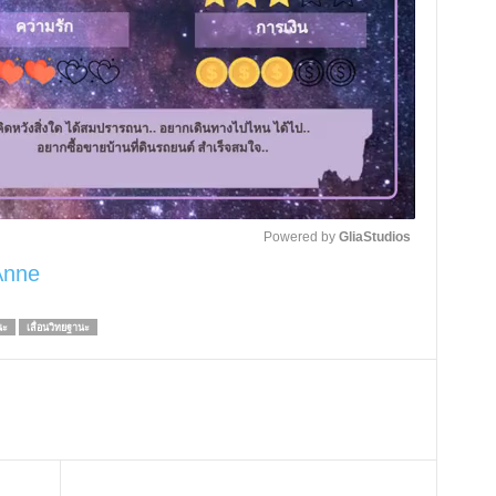
Powered by 
GliaStudios
Anne
M
นะ
เลื่อนวิทยฐานะ
u
t
e