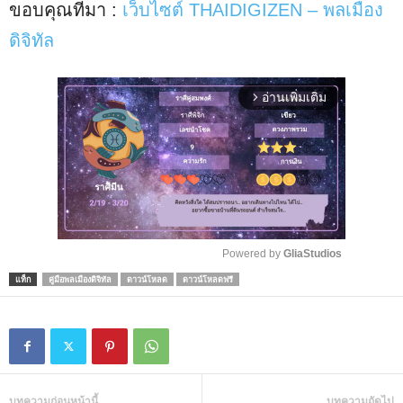
ขอบคุณที่มา :
เว็บไซต์ THAIDIGIZEN – พลเมือง
ดิจิทัล
อ่านเพิ่มเติม
arrow_forward_ios
Powered by 
GliaStudios
แท็ก
คู่มือพลเมืองดิจิทัล
ดาวน์โหลด
ดาวน์โหลดฟรี
M
u
t
e
บทความก่อนหน้านี้
บทความถัดไป