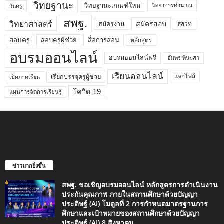
วิทยฐานะ
วิทยฐานะเกณฑ์ใหม่
วิทยาการคำนวณ
วันครู
สพฐ.
วิทยาศาสตร์
สมัครสอบ
สมัครงาน
สสวท
สอบครูผู้ช่วย
สอบครู
สื่อการสอน
หลักสูตร
อบรมออนไลน์
อบรมออนไลน์ฟรี
อัมพร พินะสา
เรียนออนไลน์
เรียกบรรจุครูผู้ช่วย
แจกไฟล์
เปิดภาคเรียน
โควิด 19
แผนการจัดการเรียนรู้
ข่าวมากยิ่งขึ้น
สพฐ. ขอเชิญอบรมออนไลน์ หลักสูตรการดำเนินงาน
ประกันคุณภาพ ภายในสถานศึกษาด้วยปัญญา
ประดิษฐ์ (AI) โมดูลที่ 2 การกำหนดมาตรฐานการ
ศึกษาและเป้าหมายของสถานศึกษาด้วยปัญญา
ประดิษฐ์ (AI) 8 สิงหาคม...