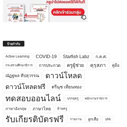
ป้ายกำกับ
COVID-19
Starfish Labz
ก.ค.ศ.
Active Learning
คุรุสภา
ครูผู้ช่วย
คู่มือ
การประกวด
กระทรวงศึกษาธิการ
ดาวน์โหลด
ณัฏฐพล ทีปสุวรรณ
ดาวน์โหลดฟรี
ตรีนุช เทียนทอง
ทดสอบออนไลน์
บรรจุครู
พนักงานราชการ
ภาษาไทย
ภาษาอังกฤษ
ย้ายครู
รับเกียรติบัตรฟรี
ลูกเสือ
วPA
รายงาน