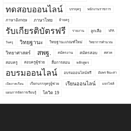
ทดสอบออนไลน์
บรรจุครู
พนักงานราชการ
ภาษาไทย
ภาษาอังกฤษ
ย้ายครู
รับเกียรติบัตรฟรี
ลูกเสือ
วPA
รายงาน
วิทยฐานะ
วิทยฐานะเกณฑ์ใหม่
วิทยาการคำนวณ
วันครู
สพฐ.
วิทยาศาสตร์
สมัครสอบ
สมัครงาน
สสวท
สอบครูผู้ช่วย
สอบครู
สื่อการสอน
หลักสูตร
อบรมออนไลน์
อบรมออนไลน์ฟรี
อัมพร พินะสา
เรียนออนไลน์
เรียกบรรจุครูผู้ช่วย
แจกไฟล์
เปิดภาคเรียน
โควิด 19
แผนการจัดการเรียนรู้