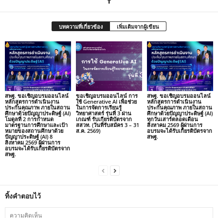
บทความที่เกี่ยวข้อง
เพิ่มเติมจากผู้เขียน
สพฐ. ขอเชิญอบรมออนไลน์
ขอเชิญอบรมออนไลน์ การ
สพฐ. ขอเชิญอบรมออนไลน์
หลักสูตรการดำเนินงาน
ใช้ Generative AI เพื่อช่วย
หลักสูตรการดำเนินงาน
ประกันคุณภาพ ภายในสถาน
ในการจัดการเรียนรู้
ประกันคุณภาพ ภายในสถาน
ศึกษาด้วยปัญญาประดิษฐ์ (AI)
วิทยาศาสตร์ รุ่นที่ 3 ผ่าน
ศึกษาด้วยปัญญาประดิษฐ์ (AI)
โมดูลที่ 2 การกำหนด
เกณฑ์ รับเกียรติบัตรจาก
ทุกวันเสาร์ตลอดเดือน
มาตรฐานการศึกษาและเป้า
สสวท. (วันที่รับสมัคร 3 – 31
สิงหาคม 2569 ผู้ผ่านการ
หมายของสถานศึกษาด้วย
ส.ค. 2569)
อบรมจะได้รับเกียรติบัตรจาก
ปัญญาประดิษฐ์ (AI) 8
สพฐ.
สิงหาคม 2569 ผู้ผ่านการ
อบรมจะได้รับเกียรติบัตรจาก
สพฐ.
ทิ้งคำตอบไว้