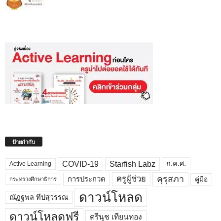
ป้ายกำกับ
COVID-19
Starfish Labz
ก.ค.ศ.
Active Learning
คุรุสภา
ครูผู้ช่วย
คู่มือ
การประกวด
กระทรวงศึกษาธิการ
ดาวน์โหลด
ณัฏฐพล ทีปสุวรรณ
ดาวน์โหลดฟรี
ตรีนุช เทียนทอง