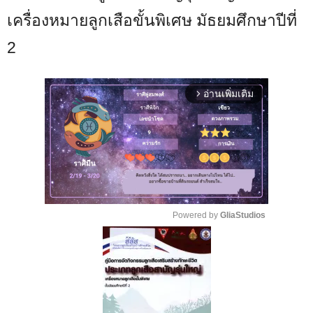
เครื่องหมายลูกเสือขั้นพิเศษ มัธยมศึกษาปีที่
2
อ่านเพิ่มเติม
arrow_forward_ios
Powered by 
GliaStudios
M
u
t
e