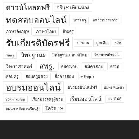
ดาวน์โหลดฟรี
ตรีนุช เทียนทอง
ทดสอบออนไลน์
บรรจุครู
พนักงานราชการ
ภาษาไทย
ภาษาอังกฤษ
ย้ายครู
รับเกียรติบัตรฟรี
ลูกเสือ
วPA
รายงาน
วิทยฐานะ
วิทยฐานะเกณฑ์ใหม่
วิทยาการคำนวณ
วันครู
สพฐ.
วิทยาศาสตร์
สมัครสอบ
สมัครงาน
สสวท
สอบครูผู้ช่วย
สอบครู
สื่อการสอน
หลักสูตร
อบรมออนไลน์
อบรมออนไลน์ฟรี
อัมพร พินะสา
เรียนออนไลน์
เรียกบรรจุครูผู้ช่วย
แจกไฟล์
เปิดภาคเรียน
โควิด 19
แผนการจัดการเรียนรู้