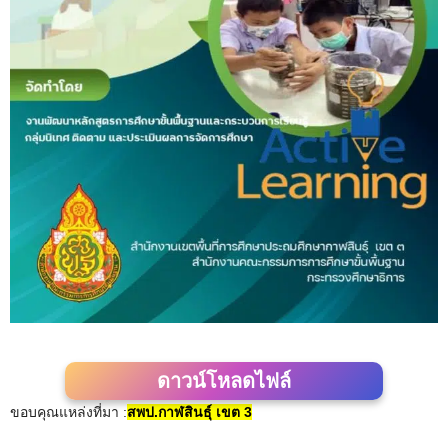
ดาวน์โหลดไฟล์
ขอบคุณแหล่งที่มา :
สพป.กาฬสินธุ์ เขต 3