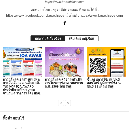
https://www.kruachieve.com
บทความโดย : ครูอาชีพดอทคอม ติดตามได้ที่ :
https://www.facebook.com/kruachieve เว็บไซต์ : https://www.kruachieve.com
บทความที่เกี่ยวข้อง
เพิ่มเติมจากผู้เขียน
ดาวน์โหลดเอกสารแนวทาง
ดาวน์โหลด คู่มือการดำเนิน
ขั้นตอนการใช้งาน ปพ.3
การคัดเลือกสถานศึกษาเพื่อ
งานโครงการอาหารกลางวัน
ออนไลน์ คู่มือการใช้งาน
รับรางวัล IQA AWARD
พ.ศ. 2569 โดย สพฐ.
ปพ.3 ออนไลน์ สพฐ.
ประจำปีการศึกษา 2568
จำนวน 4 รายการ โดย สพฐ.
ทิ้งคำตอบไว้