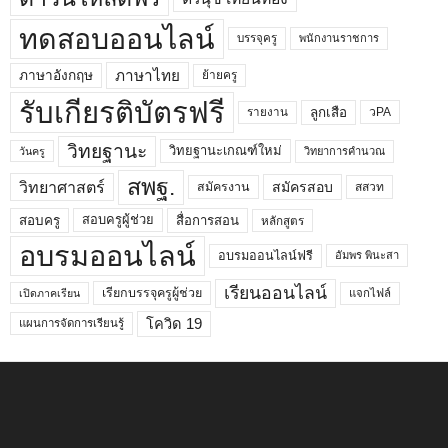
ทดสอบออนไลน์
บรรจุครู
พนักงานราชการ
ภาษาไทย
ภาษาอังกฤษ
ย้ายครู
รับเกียรติบัตรฟรี
ลูกเสือ
วPA
รายงาน
วิทยฐานะ
วิทยฐานะเกณฑ์ใหม่
วิทยาการคำนวณ
วันครู
สพฐ.
วิทยาศาสตร์
สมัครสอบ
สมัครงาน
สสวท
สอบครูผู้ช่วย
สอบครู
สื่อการสอน
หลักสูตร
อบรมออนไลน์
อบรมออนไลน์ฟรี
อัมพร พินะสา
เรียนออนไลน์
เรียกบรรจุครูผู้ช่วย
แจกไฟล์
เปิดภาคเรียน
โควิด 19
แผนการจัดการเรียนรู้