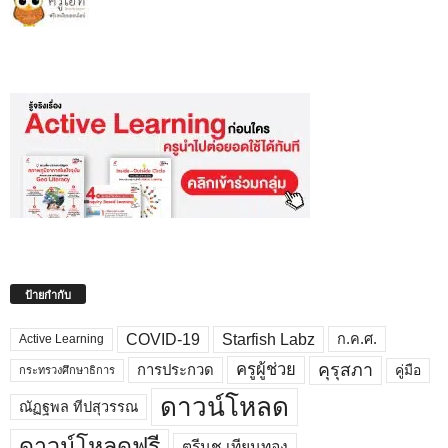
ป้ายกำกับ
COVID-19
Starfish Labz
ก.ค.ศ.
Active Learning
คุรุสภา
ครูผู้ช่วย
คู่มือ
การประกวด
กระทรวงศึกษาธิการ
ดาวน์โหลด
ณัฏฐพล ทีปสุวรรณ
ดาวน์โหลดฟรี
ตรีนุช เทียนทอง